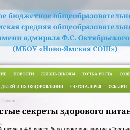
е бюджетное общеобразовательн
мская средняя общеобразовательн
имени адмирала Ф.С. Октябрьского
(МБОУ «Ново-Ямская СОШ»)
НИЕ
НОВОСТИ
ЖИЗНЬ ШКОЛЫ
ТОЧКА РОСТА
СОВ
 ДЕТЕЙ И ИХ ОЗДОРОВЛЕНИИ
ФОТОГАЛЕРЕЯ
ССЫЛКИ
Новости
стые секреты здорового пита
24 г.
 школе в 4-А классе было проведено занятие «Простые 