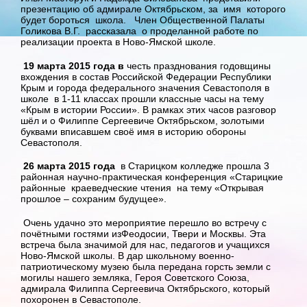
презентацию об адмирале Октябрьском, за имя которого
будет бороться школа. Член Общественной Палаты
Голикова В.Г. рассказала о проделанной работе по
реализации проекта в Ново-Ямской школе.
19 марта 2015 года в
честь празднования годовщины
вхождения в состав Российской Федерации Республики
Крым и города федерального значения Севастополя в
школе в 1-11 классах прошли классные часы на тему
«Крым в истории России». В рамках этих часов разговор
шёл и о Филиппе Сергеевиче Октябрьском, золотыми
буквами вписавшем своё имя в историю обороны
Севастополя.
26 марта
2015 года
в Старицком колледже прошла 3
районная научно-практическая конференция «Старицкие
районные краеведческие чтения на тему «Открывая
прошлое – сохраним будущее».
Очень удачно это мероприятие перешло во встречу с
почётными гостями изФеодосии, Твери и Москвы. Эта
встреча была значимой для нас, педагогов и учащихся
Ново-Ямской школы. В дар школьному военно-
патриотическому музею была передана горсть земли с
могилы нашего земляка, Героя Советского Союза,
адмирала Филиппа Сергеевича Октябрьского, который
похоронен в Севастополе.