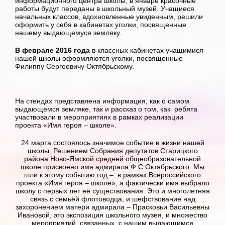
информационного центра школы, в январе красочные
работы будут переданы в школьный музей. Учащиеся
начальных классов, вдохновленные увиденным, решили
оформить у себя в кабинетах уголки, посвященные
нашему выдающемуся земляку.
В феврале 2016 года
в классных кабинетах учащимися
нашей школы оформляются уголки, посвященные
Филиппу Сергеевичу Октябрьскому.
На стендах представлена информация, как о самом
выдающемся земляке, так и рассказ о том, как ребята
участвовали в мероприятиях в рамках реализации
проекта «Имя героя – школе».
24 марта состоялось значимое событие в жизни нашей
школы. Решением Собрания депутатов Старицкого
района Ново-Ямской средней общеобразовательной
школе присвоено имя адмирала Ф.С.Октябрьского. Мы
шли к этому событию год – в рамках Всероссийского
проекта «Имя героя – школе», а фактически имя выбрало
школу с первых лет её существования. Это и многолетняя
связь с семьёй флотоводца, и шефствование над
захоронением матери адмирала – Прасковьи Васильевны
Ивановой, это экспозиция школьного музея, и множество
мероприятий, связанных с нашим выдающимся