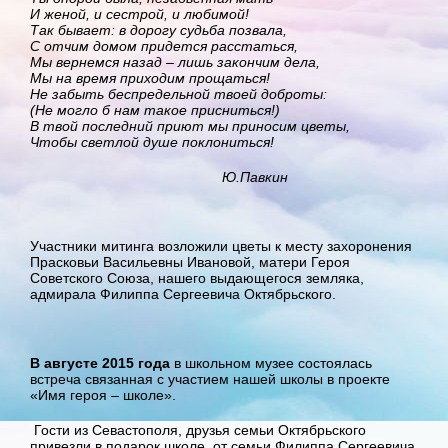
И женой, и сестрой, и любимой!
Так бывает: в дорогу судьба позвала,
С отчим домом придется расстаться,
Мы вернемся назад – лишь закончим дела,
Мы на время приходим прощаться!
Не забыть беспредельной твоей доброты:
(Не могло б нам такое присниться!)
В твой последний приют мы приносим цветы,
Чтобы светлой душе поклониться!
Ю.Павкин
Участники митинга возложили цветы к месту захоронения
Прасковьи Васильевны Ивановой, матери Героя
Советского Союза, нашего выдающегося земляка,
адмирала Филиппа Сергеевича Октябрьского.
В августе 2015 года
в школьном музее состоялась
встреча связанная с участием нашей школы в проекте
«Имя героя – школе».
Гости из Севастополя, друзья семьи Октябрьского
привезли в подарок школе от семьи Филиппа Сергеевича