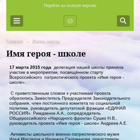
Перейти на полную версию
Главная
Жизнь школы
→
Имя героя - школе
17 марта 2015 года
делегация нашей школы приняла
участие в мероприятии, посвящённом старту
Всероссийского патриотического проекта «Имя героя -
школе».
С приветственным словом к участникам проекта
обратились Заместитель Председателя Законодательного
собрания, член постоянного комитета по социальной
политике, руководитель депутатской фракции «ЕДИНАЯ
РОССИЯ» Римдзенок А.А., сопредседатель
Общероссийского «Народного фронта» Сушко Н.В.,
руководитель проекта «Имя героя - школе» Андреев А.Е.
Активисты школьного военно-патриотического музея
Илья Мастерук и Надежда Силованова представили