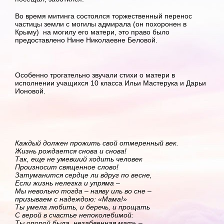
Во время митинга состоялся торжественный перенос
частицы земли с могилы адмирала (он похоронен в
Крыму) на могилу его матери, это право было
предоставлено Нине Николаевне Беловой.
Особенно трогательно звучали стихи о матери в
исполнении учащихся 10 класса Ильи Мастерука и Дарьи
Ионовой.
Каждый должен прожить свой отмеренный век.
Жизнь рождается снова и снова!
Так, еще не умевший ходить человек
Произносит священное слово!
Затуманится сердце ли вдруг по весне,
Если жизнь нелегка и упряма –
Мы невольно тогда – наяву иль во сне –
призываем с надеждою: «Мама!»
Ты умела любить, и беречь, и прощать
С верой в счастье непоколебимой:
Ты опорой была, незабвенная мать –