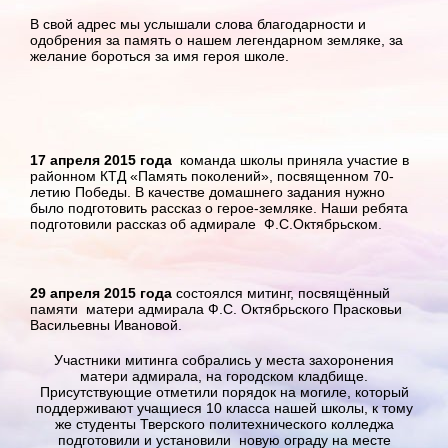
В свой адрес мы услышали слова благодарности и
одобрения за память о нашем легендарном земляке, за
желание бороться за имя героя школе.
17 апреля
2015 года
команда школы приняла участие в
районном КТД «Память поколений», посвященном 70-
летию Победы. В качестве домашнего задания нужно
было подготовить рассказ о герое-земляке. Наши ребята
подготовили рассказ об адмирале Ф.С.Октябрьском.
29 апреля 2015 года
состоялся митинг, посвящённый
памяти матери адмирала Ф.С. Октябрьского Прасковьи
Васильевны Ивановой.
Участники митинга собрались у места захоронения
матери адмирала, на городском кладбище.
Присутствующие отметили порядок на могиле, который
поддерживают учащиеся 10 класса нашей школы, к тому
же студенты Тверского политехнического колледжа
подготовили и установили новую ограду на месте