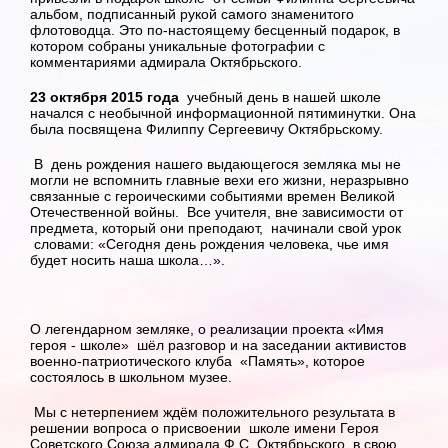
альбом, подписанный рукой самого знаменитого
флотоводца. Это по-настоящему бесценный подарок, в
котором собраны уникальные фотографии с
комментариями адмирала Октябрьского.
23 октября 2015 года
учебный день в нашей школе
начался с необычной информационной пятиминутки. Она
была посвящена Филиппу Сергеевичу Октябрьскому.
В день рождения нашего выдающегося земляка мы не
могли не вспомнить главные вехи его жизни, неразрывно
связанные с героическими событиями времен Великой
Отечественной войны. Все учителя, вне зависимости от
предмета, который они преподают, начинали свой урок
словами: «Сегодня день рождения человека, чье имя
будет носить наша школа…».
О легендарном земляке, о реализации проекта «Имя
героя - школе» шёл разговор и на заседании активистов
военно-патриотического клуба «Память», которое
состоялось в школьном музее.
Мы с нетерпением ждём положительного результата в
решении вопроса о присвоении школе имени Героя
Советского Союза адмирала Ф.С. Октябрьского, в свою