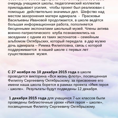
очередь учащиеся школы, педагогический коллектив
прикладывают усилия, чтобы проект был реализован с
помощью действительно значимых дел. Шефство над
местом захоронения матери адмирала - Прасковьи
Васильевны Ивановой продолжается, в школе ведётся
большая информационная работа, пополняется
бесценными экспонатами школьный музей. Члены актива
военно-патриотического клуба познакомились на
заседании с одним из таких экспонатов – семейным
альбомом Октябрьских, который передала в дар музею
дочь адмирала – Римма Филипповна, связь с которой
поддерживается в нашей школе с первых лет
существования музея.
С 27 ноября по 10 декабря
2015 года
в школе
проводится викторина «Вся жизнь флоту», посвященная
Филиппу Сергеевичу Октябрьскому, за присвоение его
имени наша школа борется в рамках проекта «Имя героя
- школе». Результаты будут подведены 12 декабря.
1 декабря 2015 года
для учащихся 7-ых классов были
проведены библиотечные уроки «Имя героя – школе»,
посвященные Филиппу Сергеевичу Октябрьскому.