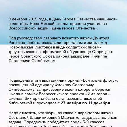
9 декабря 2015 года, в День Героев Отечества учащиеся-
волонтёры Ново-Ямской школы приняли участие во
Всероссийской акции «День героев Отечества».
Под руководством старшего вожатого школы Дмитрия
Рогозина, ребята раздавали горожанам и жителям д.
Ново-Ямская листовки в виде солдатских писем-
треугольников с информацией об уроженце Старицкого
Герое Советского Союза района адмирале Филиппе
Сергеевиче Октябрьском.
Подведены итоги выставки-викторины «Вся жизнь флоту»,
посвященной адмиралу Филиппу Сергеевичу
Октябрьскому, за присвоение имени которого борется
школа в рамках Всероссийского проекта «Имя героя –
школе». Викторина была организована школьной
библиотекой и проходила с
27 ноября по 11 декабря.
Надо отметить, что жюри, во главе с директором школы
Светланой Владимировной Марченко, выдалась нелегкая
задача. Определить победителя среди 5-9 классов
оказалось сложно. Казалось бы, что может быть проще,