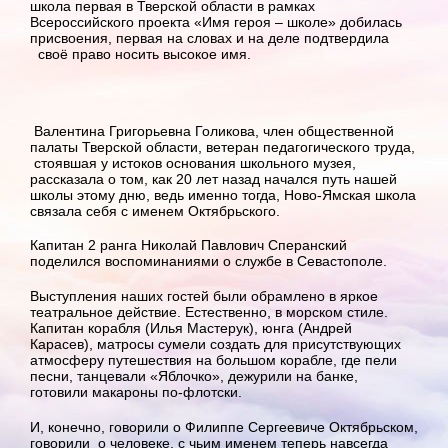
школа первая в Тверской области в рамках
Всероссийского проекта «Имя героя – школе» добилась
присвоения, первая на словах и на деле подтвердила
своё право носить высокое имя.
Валентина Григорьевна Голикова, член общественной
палаты Тверской области, ветеран педагогического труда,
стоявшая у истоков основания школьного музея,
рассказала о том, как 20 лет назад начался путь нашей
школы этому дню, ведь именно тогда, Ново-Ямская школа
связала себя с именем Октябрьского.
Капитан 2 ранга Николай Павлович Сперанский
поделился воспоминаниями о службе в Севастополе.
Выступления наших гостей были обрамлено в яркое
театральное действие. Естественно, в морском стиле.
Капитан корабля (Илья Мастерук), юнга (Андрей
Карасев), матросы сумели создать для присутствующих
атмосферу путешествия на большом корабле, где пели
песни, танцевали «Яблочко», дежурили на банке,
готовили макароны по-флотски.
И, конечно, говорили о Филиппе Сергеевиче Октябрьском,
говорили о человеке, с чьим именем теперь навсегда