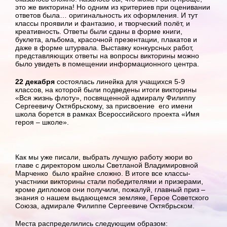
это же викторина! Но одним из критериев при оценивании
ответов была… оригинальность их оформления. И тут
классы проявили и фантазию, и творческий полёт, и
креативность. Ответы были сданы в форме книги,
буклета, альбома, красочной презентации, плакатов и
даже в форме штурвала. Выставку конкурсных работ,
представляющих ответы на вопросы викторины можно
было увидеть в помещении информационного центра.
22 декабря
состоялась линейка для учащихся 5-9
классов, на которой были подведены итоги викторины
«Вся жизнь флоту», посвященной адмиралу Филиппу
Сергеевичу Октябрьскому, за присвоение его имени
школа борется в рамках Всероссийского проекта «Имя
героя – школе».
Как мы уже писали, выбрать лучшую работу жюри во
главе с директором школы Светланой Владимировной
Марченко было крайне сложно. В итоге все классы-
участники викторины стали победителями и призерами,
кроме дипломов они получили, пожалуй, главный приз –
знания о нашем выдающемся земляке, Герое Советского
Союза, адмирале Филиппе Сергеевиче Октябрьском.
Места распределились следующим образом: