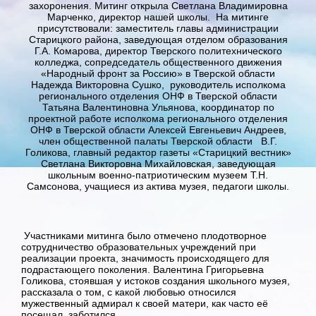
захоронения. Митинг открыла Светлана Владимировна
Марченко, директор нашей школы. На митинге
присутствовали: заместитель главы администрации
Старицкого района, заведующая отделом образования
Г.А. Комарова, директор Тверского политехнического
колледжа, сопредседатель общественного движения
«Народный фронт за Россию» в Тверской области
Надежда Викторовна Сушко, руководитель исполкома
регионального отделения ОНФ в Тверской области
Татьяна Валентиновна Ульянова, координатор по
проектной работе исполкома регионального отделения
ОНФ в Тверской области Алексей Евгеньевич Андреев,
член общественной палаты Тверской области В.Г.
Голикова, главный редактор газеты «Старицкий вестник»
Светлана Викторовна Михайловская, заведующая
школьным военно-патриотическим музеем Т.Н.
Самсонова, учащиеся из актива музея, педагоги школы.
Участниками митинга было отмечено плодотворное
сотрудничество образовательных учреждений при
реализации проекта, значимость происходящего для
подрастающего поколения. Валентина Григорьевна
Голикова, стоявшая у истоков создания школьного музея,
рассказала о том, с какой любовью относился
мужественный адмирал к своей матери, как часто её
посещал, заботился.