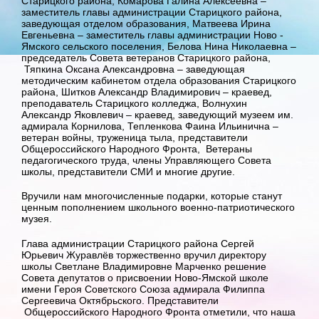
Старицкого района, Комарова Галина Алексеевна –
заместитель главы администрации Старицкого района,
заведующая отделом образования, Матвеева Ирина
Евгеньевна – заместитель главы администрации Ново -
Ямского сельского поселения, Белова Нина Николаевна –
председатель Совета ветеранов Старицкого района,
Тяпкина Оксана Александровна – заведующая
методическим кабинетом отдела образования Старицкого
района, Шитков Александр Владимирович – краевед,
преподаватель Старицкого колледжа, Волнухин
Александр Яковлевич – краевед, заведующий музеем им.
адмирала Корнилова, Тепленкова Фаина Ильинична –
ветеран войны, труженица тыла, представители
Общероссийского Народного Фронта, Ветераны
педагогического труда, члены Управляющего Совета
школы, представители СМИ и многие другие.
Вручили нам многочисленные подарки, которые станут
ценным пополнением школьного военно-патриотического
музея.
Глава администрации Старицкого района Сергей
Юрьевич Журавлёв торжественно вручил директору
школы Светлане Владимировне Марченко решение
Совета депутатов о присвоении Ново-Ямской школе
имени Героя Советского Союза адмирала Филиппа
Сергеевича Октябрьского. Представители
Общероссийского Народного Фронта отметили, что наша