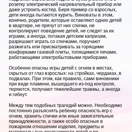
розетку электрический нагревательный прибор или
даже устроить костер. Беря пример со взрослых,
дети иногда пытаются курить. Виноваты в этом,
конечно, родители, которые оставляют одних детей
в квартире, не прячут от них спички, не
контролируют поведение детей, не следят за их
играми, а иногда, потакая детским капризам,
разрешают играть со спичками, поручают
разжигать или присматривать за горящими
конфорками газовой плиты, топящимися печами,
работающими электробытовыми приборами.
Особенно опасны игры детей с огнем в местах,
скрытых от глаз взрослых: на стройках, чердаках, в
подвалах. При этом, как правило, сами виновники
при виде пламени, вышедшего из-под контроля,
теряются, получают тяжелейшие травмы, а иногда
и гибнут.
Между тем подобных трагедий можно. Необходимо
постоянно разъяснять ребенку опасность игр с
огнем, хранить спички или иные зажигательные
принадлежности, а также особо опасные в
пожарном отношении изделия, предметы и
материалы вне досягаемости детей и по