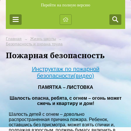
Перейти на полную версию
Главная
Жизнь школы
→
→
Безопасность и охрана труда
Пожарная безопасность
Инструктаж по пожарной
безопасности(видео)
ПАМЯТКА – ЛИСТОВКА
Шалость опасна, ребята, с огнем – огонь может
сжечь и квартиру и дом!
Шалость детей с огнем – довольно
распространенная причина пожара. Ребенок,
оставшись без присмотра, может взять спички и,
подражая взрослым, поджечь бумагу, включить в