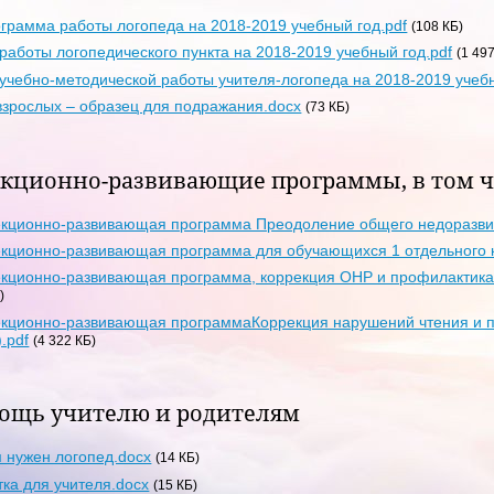
грамма работы логопеда на 2018-2019 учебный год.pdf
(108 КБ)
работы логопедического пункта на 2018-2019 учебный год.pdf
(1 49
учебно-методической работы учителя-логопеда на 2018-2019 учебн
взрослых – образец для подражания.docx
(73 КБ)
кционно-развивающие программы, в том чи
кционно-развивающая программа Преодоление общего недоразвити
кционно-развивающая программа для обучающихся 1 отдельного к
кционно-развивающая программа, коррекция ОНР и профилактика 
)
кционно-развивающая программаКоррекция нарушений чтения и п
).pdf
(4 322 КБ)
ощь учителю и родителям
 нужен логопед.docx
(14 КБ)
ка для учителя.docx
(15 КБ)