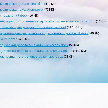
матическая дислексия .docx
(32 КБ)
матическая дислексия.pptx
(771 КБ)
упражнений.docx
(16 КБ)
ендации по проведению артикуляционной гимнастики.docx
(14 КБ)
елям об артикуляционной гимнастике.ppt
(14 186 КБ)
ренциация графически сходной пары букв Х – Ж.docx
(49 КБ)
 Х-Ж.pptx
(5 430 КБ)
едическая работа в начальных клссах.docx
(58 КБ)
едическая работа в начальных классах.pptx
(10 442 КБ)
ок левша и его речевое развитие. .docx
(74 КБ)