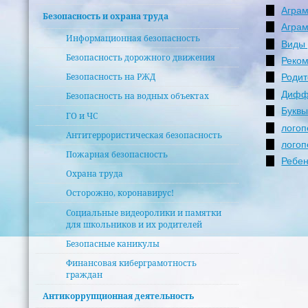
Аграм
Безопасность и охрана труда
Аграм
Информационная безопасность
Виды 
Безопасность дорожного движения
Реком
Безопасность на РЖД
Родит
Диффе
Безопасность на водных объектах
Буквы
ГО и ЧС
логоп
Антитеррористическая безопасность
логоп
Пожарная безопасность
Ребен
Охрана труда
Осторожно, коронавирус!
Социальные видеоролики и памятки
для школьников и их родителей
Безопасные каникулы
Финансовая киберграмотность
граждан
Антикоррупционная деятельность