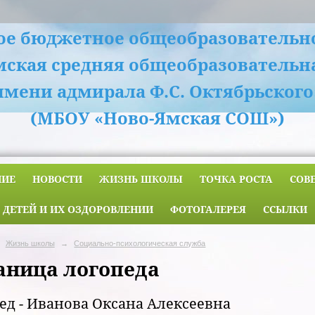
е бюджетное общеобразовательн
мская средняя общеобразовательн
имени адмирала Ф.С. Октябрьского
(МБОУ «Ново-Ямская СОШ»)
НИЕ
НОВОСТИ
ЖИЗНЬ ШКОЛЫ
ТОЧКА РОСТА
СОВ
 ДЕТЕЙ И ИХ ОЗДОРОВЛЕНИИ
ФОТОГАЛЕРЕЯ
ССЫЛКИ
Жизнь школы
→
Социально-психологическая служба
аница логопеда
ед - Иванова Оксана Алексеевна