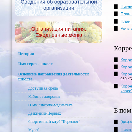
Сведения об образовательной
Цикло
организации
План 
План 
Организация питания.
Речь 
Ежедневные меню
Корре
История
Корре
Имя героя - школе
Корре
Основные направления деятельности
Корре
школы
960 КБ
Корре
Доступная среда
класс
Кабинет здоровья
О библиотеке-медиатеке.
В пом
Движение Первых
Спортивный клуб "Пересвет"
Зачем
Памят
Музей