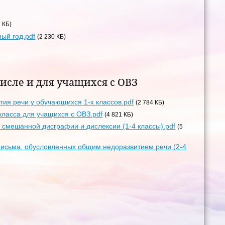
7 КБ)
ый год.pdf
(2 230 КБ)
сле и для учащихся с ОВЗ
я речи у обучающихся 1-х классов.pdf
(2 784 КБ)
ласса для учащихся с ОВЗ.pdf
(4 821 КБ)
смешанной дисграфии и дислексии (1-4 классы).pdf
(5
исьма, обусловленных общим недоразвитием речи (2-4