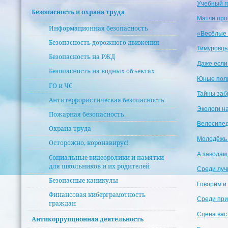
Учебный г
Безопасность и охрана труда
Матчи про
Информационная безопасность
«Весёлые 
Безопасность дорожного движения
Тимуровцы
Безопасность на РЖД
Даже если 
Безопасность на водных объектах
Юные поли
ГО и ЧС
Тайны заб
Антитеррористическая безопасность
Экологи н
Пожарная безопасность
Велосипед
Охрана труда
Молодёжь 
Осторожно, коронавирус!
А заводам
Социальные видеоролики и памятки
для школьников и их родителей
Среди луч
Безопасные каникулы
Говорим и
Финансовая киберграмотность
Среди при
граждан
Сцена вас 
Антикоррупционная деятельность