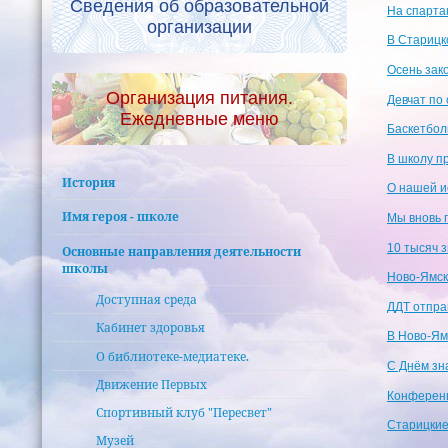
Сведения об образовательной
На спарта
организации
В Старицк
Осень зак
Организация питания.
Девчат по
Ежедневные меню
Баскетбол
В школу п
История
О нашей и
Имя героя - школе
Мы вновь 
10 тысяч 
Основные направления деятельности
школы
Ново-Ямск
Доступная среда
ДДТ отпра
Кабинет здоровья
В Ново-Ям
О библиотеке-медиатеке.
С Днём зн
Движение Первых
Конференц
Спортивный клуб "Пересвет"
Старицкие
Музей