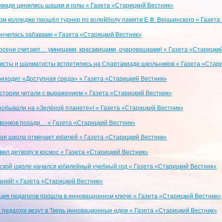
киаде ценились шашки и голы « Газета «Старицкий Вестник»
ом колледже прошёл турнир по волейболу памяти Е.Ф. Вершинского « Газета
ончилась забавами « Газета «Старицкий Вестник»
 осени считают… умницами, красавицами, очаровашками! « Газета «Старицки
исты и шахматисты встретились на Спартакиаде школьников « Газета «Стар
риходит «Доступная среда» « Газета «Старицкий Вестник»
стории читали с выражением « Газета «Старицкий Вестник»
побывали на «Зелёной планете»! « Газета «Старицкий Вестник»
звонков позади… « Газета «Старицкий Вестник»
ая школа отмечает юбилей « Газета «Старицкий Вестник»
вил детвору в космос « Газета «Старицкий Вестник»
ской школе начался юбилейный учебный год « Газета «Старицкий Вестник»
аний! « Газета «Старицкий Вестник»
ия педагогов прошла в инновационном ключе « Газета «Старицкий Вестник»
 педагоги везут в Тверь инновационные идеи « Газета «Старицкий Вестник»