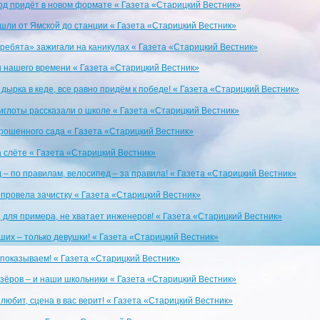
од придёт в новом формате « Газета «Старицкий Вестник»
шли от Ямской до станции « Газета «Старицкий Вестник»
ребята» зажигали на каникулах « Газета «Старицкий Вестник»
 нашего времени « Газета «Старицкий Вестник»
дырка в кеде, все равно придём к победе! « Газета «Старицкий Вестник»
глоты рассказали о школе « Газета «Старицкий Вестник»
рошенного сада « Газета «Старицкий Вестник»
а слёте « Газета «Старицкий Вестник»
 – по правилам, велосипед – за правила! « Газета «Старицкий Вестник»
провела зачистку « Газета «Старицкий Вестник»
, для примера, не хватает инженеров! « Газета «Старицкий Вестник»
ших – только девушки! « Газета «Старицкий Вестник»
 показываем! « Газета «Старицкий Вестник»
зёров – и наши школьники « Газета «Старицкий Вестник»
любит, сцена в вас верит! « Газета «Старицкий Вестник»