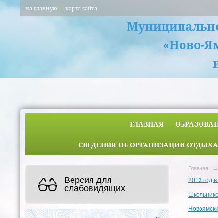
на главную
карта сайта
Муниципально
«Ново-Я
ГЛАВНАЯ
ОБРАЗОВА
СВЕДЕНИЯ ОБ ОРГАНИЗАЦИИ ОТДЫХА
Главная
→
Версия для
2013 год 
слабовидящих
Школьнико
Новоямски