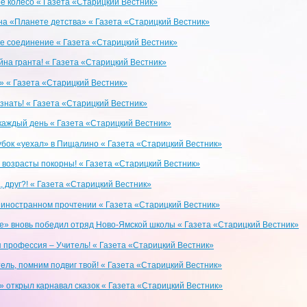
е колесо « Газета «Старицкий Вестник»
на «Планете детства» « Газета «Старицкий Вестник»
е соединение « Газета «Старицкий Вестник»
йна гранта! « Газета «Старицкий Вестник»
» « Газета «Старицкий Вестник»
 знать! « Газета «Старицкий Вестник»
каждый день « Газета «Старицкий Вестник»
убок «уехал» в Пищалино « Газета «Старицкий Вестник»
 возрасты покорны! « Газета «Старицкий Вестник»
, друг?! « Газета «Старицкий Вестник»
 иностранном прочтении « Газета «Старицкий Вестник»
е» вновь победил отряд Ново-Ямской школы « Газета «Старицкий Вестник»
я профессия – Учитель! « Газета «Старицкий Вестник»
ель, помним подвиг твой! « Газета «Старицкий Вестник»
» открыл карнавал сказок « Газета «Старицкий Вестник»