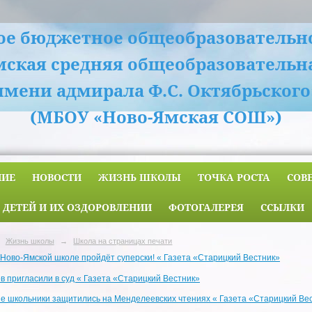
е бюджетное общеобразовательн
мская средняя общеобразовательн
имени адмирала Ф.С. Октябрьского
(МБОУ «Ново-Ямская СОШ»)
НИЕ
НОВОСТИ
ЖИЗНЬ ШКОЛЫ
ТОЧКА РОСТА
СОВ
 ДЕТЕЙ И ИХ ОЗДОРОВЛЕНИИ
ФОТОГАЛЕРЕЯ
ССЫЛКИ
Жизнь школы
→
Школа на страницах печати
в Ново-Ямской школе пройдёт суперски! « Газета «Старицкий Вестник»
в пригласили в суд « Газета «Старицкий Вестник»
е школьники защитились на Менделеевских чтениях « Газета «Старицкий Ве