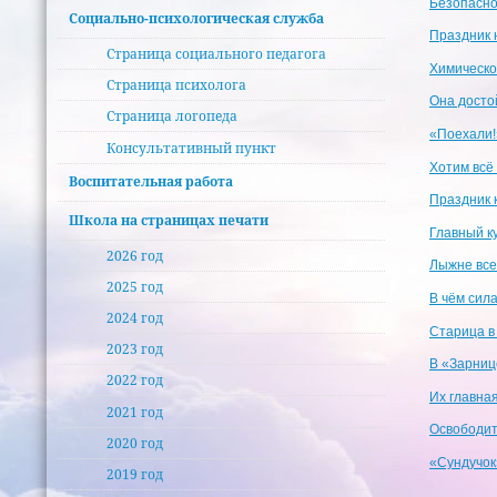
Безопасно
Социально-психологическая служба
Праздник 
Страница социального педагога
Химическо
Страница психолога
Она досто
Страница логопеда
«Поехали!
Консультативный пункт
Хотим всё
Воспитательная работа
Праздник 
Школа на страницах печати
Главный к
2026 год
Лыжне все
2025 год
В чём сила
2024 год
Старица в
2023 год
В «Зарниц
2022 год
Их главна
2021 год
Освободит
2020 год
«Сундучок
2019 год