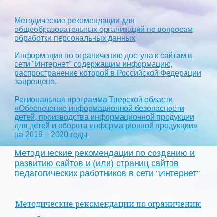
Методические рекомендации для
общеобразовательных организаций по вопросам
обработки персональных данных
Информация по ограничению доступа к сайтам в
сети "Интернет" содержащим информацию,
распространение которой в Российской Федерации
запрещено.
Региональная программа Тверской области
«Обеспечение информационной безопасности
детей, производства информационной продукции
для детей и оборота информационной продукции»
на 2019 – 2020 годы
Методические рекомендации по созданию и
развитию сайтов и (или) страниц сайтов
педагогических работников в сети "Интернет"
Методические рекомендации по ограничению