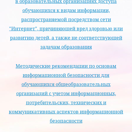
в образовательных организациях доступа
обучающихся к видам информации,
распространяемой посредством сети
"Интернет", причиняющей вред здоровью или
развитию детей, а также не соответствующей
задачам образования
Методические рекомендации по основам
информационной безопасности для
обучающихся общеобразовательных
организаций с учетом информационных,
потребительских, технических и
коммуникативных аспектов информационной
безопасности