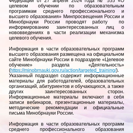
Федерации от 27 апреля 2024 года № 555 «О
целевом обучении по образовательным
программам среднего профессионального и
высшего образования» Минпросвещения России и
Минобрнауки России проводят работу по
информированию заинтересованных лиц о
нововведениях в части реализации механизма
целевого обучения.
Информация в части образовательных программ
высшего образования размещена на официальном
сайте Минобрнауки России в подразделе «Целевое
обучение» раздела «Деятельность»
(
https://minobrnauki.gov.ru/action/targeted_training/
).
Указанный подраздел содержит информационные
материалы для работодателей, образовательных
организаций, абитуриентов и обучающихся, а также
других заинтересованных сторон.
Информационные материалы включают в себя
записи вебинаров, презентационные материалы,
методические рекомендации и официальные
письма Минобрнауки России.
Информация в части образовательных программ
среднего профессионального образования