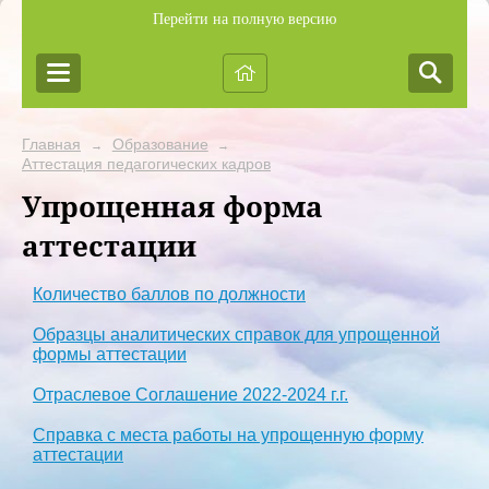
Перейти на полную версию
Главная
Образование
→
→
Аттестация педагогических кадров
Упрощенная форма
аттестации
Количество баллов по должности
Образцы аналитических справок для упрощенной
формы аттестации
Отраслевое Соглашение 2022-2024 г.г.
Справка с места работы на упрощенную форму
аттестации