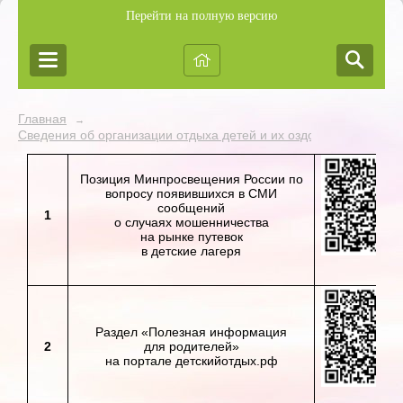
Перейти на полную версию
Главная
→
Сведения об организации отдыха детей и их оздоровлении
Позиция Минпросвещения России по
вопросу появившихся в СМИ
сообщений
1
о случаях мошенничества
на рынке путевок
в детские лагеря
Раздел «Полезная информация
2
для родителей»
на портале детскийотдых.рф