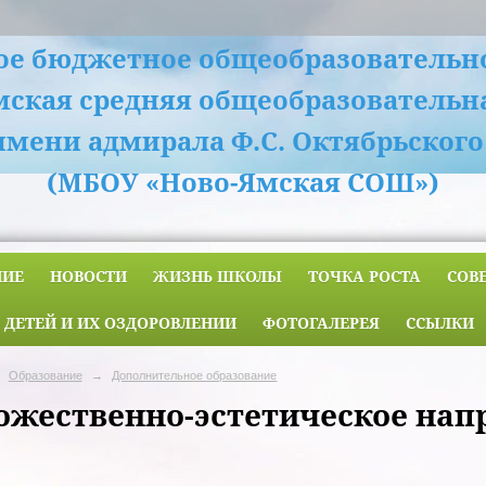
е бюджетное общеобразовательн
мская средняя общеобразовательн
имени адмирала Ф.С. Октябрьского
(МБОУ «Ново-Ямская СОШ»)
НИЕ
НОВОСТИ
ЖИЗНЬ ШКОЛЫ
ТОЧКА РОСТА
СОВ
 ДЕТЕЙ И ИХ ОЗДОРОВЛЕНИИ
ФОТОГАЛЕРЕЯ
ССЫЛКИ
Образование
→
Дополнительное образование
ожественно-эстетическое нап