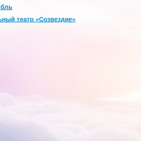
мбль
ный театр «Созвездие»