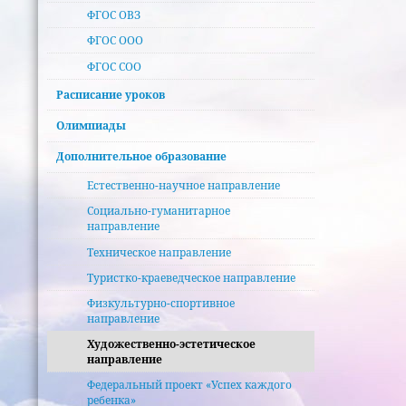
ФГОС ОВЗ
ФГОС ООО
ФГОС СОО
Расписание уроков
Олимпиады
Дополнительное образование
Естественно-научное направление
Социально-гуманитарное
направление
Техническое направление
Туристко-краеведческое направление
Физкультурно-спортивное
направление
Художественно-эстетическое
направление
Федеральный проект «Успех каждого
ребенка»