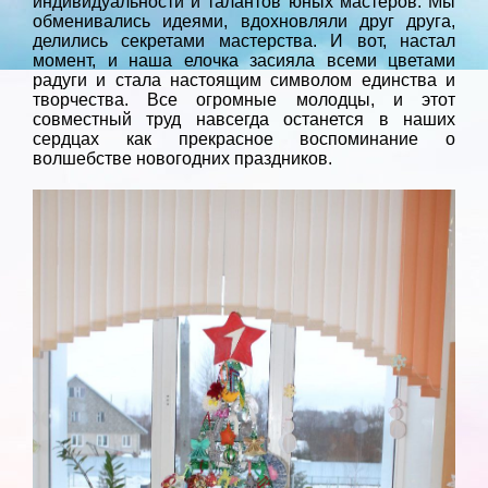
индивидуальности и талантов юных мастеров. Мы
обменивались идеями, вдохновляли друг друга,
делились секретами мастерства. И вот, настал
момент, и наша елочка засияла всеми цветами
радуги и стала настоящим символом единства и
творчества. Все огромные молодцы, и этот
совместный труд навсегда останется в наших
сердцах как прекрасное воспоминание о
волшебстве новогодних праздников.