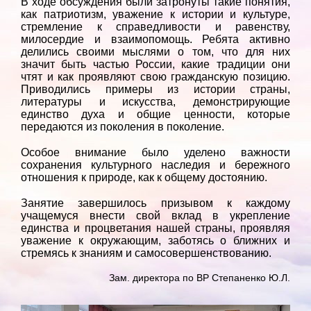
В ходе обсуждения были затронуты такие понятия,
как патриотизм, уважение к истории и культуре,
стремление к справедливости и равенству,
милосердие и взаимопомощь. Ребята активно
делились своими мыслями о том, что для них
значит быть частью России, какие традиции они
чтят и как проявляют свою гражданскую позицию.
Приводились примеры из истории страны,
литературы и искусства, демонстрирующие
единство духа и общие ценности, которые
передаются из поколения в поколение.
Особое внимание было уделено важности
сохранения культурного наследия и бережного
отношения к природе, как к общему достоянию.
Занятие завершилось призывом к каждому
учащемуся внести свой вклад в укрепление
единства и процветания нашей страны, проявляя
уважение к окружающим, заботясь о ближних и
стремясь к знаниям и самосовершенствованию.
Зам. директора по ВР Степаненко Ю.Л.