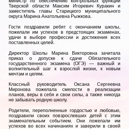
министр по обеспечению контрольных функций
Тверской области Максим Игоревич Куракин и
заместитель главы Старицкого муниципального
округа Марина Анатольевна Рыжкова.
Гости поздравили ребят с окончанием школы,
пожелали им успехов в предстоящих экзаменах,
удачи в выборе профессии и достижения всех
поставленных целей.
Директор Школы Марина Викторовна зачитала
приказ о допуске к сдаче Обязательного
государственного экзамена (ОГЭ) — важный и
волнительный шаг к взрослой жизни, к новым
мечтам и целям.
Классный руководитель Оксана Сергеевна
Миронова пожелала смелости в реализации
планов, веры в себя и свои силы, а также никогда
не забывать родную школу.
Родители, переполненные гордостью и любовью,
поздравили своих повзрослевших детей с этим
знаменательным событием. Они пожелали им
успехов во всех начинаниях и заверили в своей