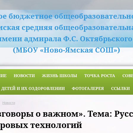
е бюджетное общеобразовательн
мская средняя общеобразовательн
имени адмирала Ф.С. Октябрьского
(МБОУ «Ново-Ямская СОШ»)
НИЕ
НОВОСТИ
ЖИЗНЬ ШКОЛЫ
ТОЧКА РОСТА
СОВ
 ДЕТЕЙ И ИХ ОЗДОРОВЛЕНИИ
ФОТОГАЛЕРЕЯ
ССЫЛКИ
Новости
зговоры о важном». Тема: Рус
ровых технологий