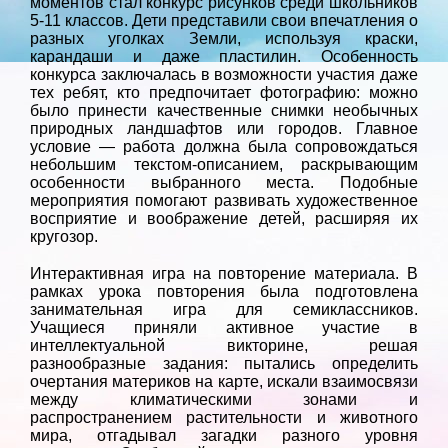
моментов стал конкурс рисунков среди школьников
5-11 классов. Дети представили свои впечатления о
разных уголках Земли, используя краски,
карандаши и даже пластилин. Особенность
конкурса заключалась в возможности участия даже
тех ребят, кто предпочитает фотографию: можно
было принести качественные снимки необычных
природных ландшафтов или городов. Главное
условие — работа должна была сопровождаться
небольшим текстом-описанием, раскрывающим
особенности выбранного места. Подобные
мероприятия помогают развивать художественное
восприятие и воображение детей, расширяя их
кругозор.
Интерактивная игра на повторение материала. В
рамках урока повторения была подготовлена
занимательная игра для семиклассников.
Учащиеся приняли активное участие в
интеллектуальной викторине, решая
разнообразные задания: пытались определить
очертания материков на карте, искали взаимосвязи
между климатическими зонами и
распространением растительности и животного
мира, отгадывал загадки разного уровня