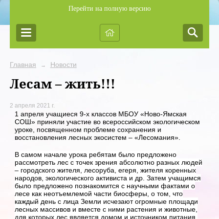
Перейти на полную версию
Главная
Новости
→
Лесам – жить!!!
2 апреля 2021 г.
1 апреля учащиеся 9-х классов МБОУ «Ново-Ямская
СОШ» приняли участие во всероссийском экологическом
уроке, посвященном проблеме сохранения и
восстановления лесных экосистем – «Лесомания».
В самом начале урока ребятам было предложено
рассмотреть лес с точек зрения абсолютно разных людей
– городского жителя, лесоруба, егеря, жителя коренных
народов, экологического активиста и др. Затем учащимся
было предложено познакомится с научными фактами о
лесе как неотъемлемой части биосферы, о том, что
каждый день с лица Земли исчезают огромные площади
лесных массивов и вместе с ними растения и животные,
для которых лес является домом и источником питания.