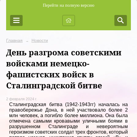
Перейти на полную версию
Главная
Новости
→
День разгрома советскими
войсками немецко-
фашистских войск в
Сталинградской битве
2 февраля 2024 г.
Сталинградская битва (1942-1943гг) началась на
правобережье Дона, в ней участвовало более 2
млн человек, а погибло более миллиона. Она была
отмечена самыми кровавыми уличными боями в
разрушенном Сталинграде и невероятным
героизмом советских солдат трех фронтов, который