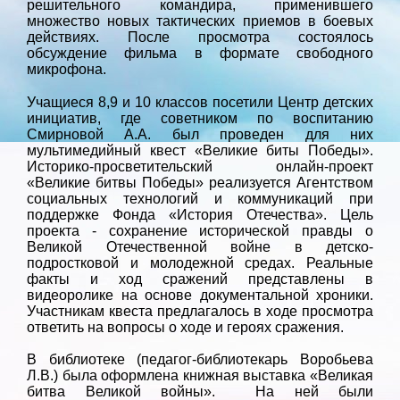
решительного командира, применившего
множество новых тактических приемов в боевых
действиях. После просмотра состоялось
обсуждение фильма в формате свободного
микрофона.
Учащиеся 8,9 и 10 классов посетили Центр детских
инициатив, где советником по воспитанию
Смирновой А.А. был проведен для них
мультимедийный квест «Великие биты Победы».
Историко-просветительский онлайн-проект
«Великие битвы Победы» реализуется Агентством
социальных технологий и коммуникаций при
поддержке Фонда «История Отечества». Цель
проекта - сохранение исторической правды о
Великой Отечественной войне в детско-
подростковой и молодежной средах. Реальные
факты и ход сражений представлены в
видеоролике на основе документальной хроники.
Участникам квеста предлагалось в ходе просмотра
ответить на вопросы о ходе и героях сражения.
В библиотеке (педагог-библиотекарь Воробьева
Л.В.) была оформлена книжная выставка «Великая
битва Великой войны». На ней были