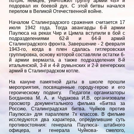
потряс немцев, уничтожил группу армий «В» и
подорвал их боевой дух. С этой битвы начался
перелом в Великой Отечественной войне.
Началом Сталинградского сражения считается 17
июля 1942 года. Тогда авангарды 6-й армии
Паулюса на реках Чир и Цимла вступили в бой с
подразделениями 62-й и 64-й армий
Сталинградского фронта. Завершение - 2 февраля
1943-го, когда в плен сдалась гитлеровская
группировка, основу которой составляли остатки 6-
й армии вермахта, а также подразделения 8-й
итальянской, 3-й и 4-й румынских и 2-й венгерских
армий в Сталинградском котле.
На кануне памятной даты в школе прошли
мероприятия, посвященные городу-герою и его
героическому подвигу. Педагоги организаторы
Богданова М. А. и Чудакова И.В. организовали
просмотр документального фильма «Битва за
Россию. Сталинградская битва. Чуйков против
Паулюса» для параллели 7х классов. В фильме
исследуются два характера, определившие суть
противостояния: генерала Паулюса- штабного
офицера, и генерала Чуйкова- смелого,