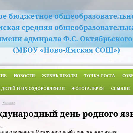
е бюджетное общеобразовательн
мская средняя общеобразовательн
имени адмирала Ф.С. Октябрьского
(МБОУ «Ново-Ямская СОШ»)
НИЕ
НОВОСТИ
ЖИЗНЬ ШКОЛЫ
ТОЧКА РОСТА
СОВ
 ДЕТЕЙ И ИХ ОЗДОРОВЛЕНИИ
ФОТОГАЛЕРЕЯ
ССЫЛКИ
Новости
дународный день родного яз
24 г.
аля отмечается Международный день родного языка.