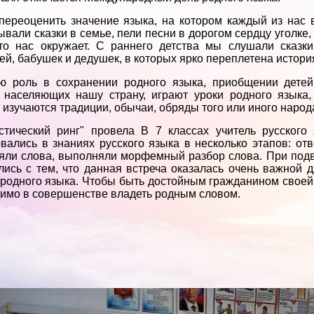
переоценить значение языка, на котором каждый из нас 
ывали сказки в семье, пели песни в дорогом сердцу уголке
то нас окружает. С раннего детства мы слушали сказк
ей, бабушек и дедушек, в которых ярко переплетена история
ю роль в сохранении родного языка, приобщении детей
 населяющих нашу страну, играют уроки родного языка,
 изучаются традиции, обычаи, обряды того или иного народ
стический ринг" провела В 7 классах учитель русског
вались в знаниях русского языка в несколько этапов: от
яли слова, выполняли морфемный разбор слова. При под
лись с тем, что данная встреча оказалась очень важной д
 родного языка. Чтобы быть достойным гражданином своей 
имо в совершенстве владеть родным словом.