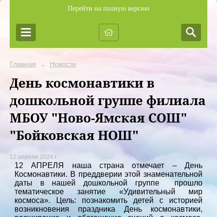
Перейти на полную версию
Главная
Новости
→
День космонавтики в
дошкольной группе филиала
МБОУ "Ново-Ямская СОШ"
"Бойковская НОШ"
12 апреля 2024 г.
12 АПРЕЛЯ наша страна отмечает – День
Космонавтики. В преддверии этой знаменательной
даты в нашей дошкольной группе прошло
тематическое занятие «Удивительный мир
космоса». Цель: познакомить детей с историей
возникновения праздника День космонавтики,