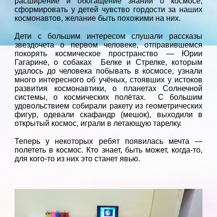
расширение и обогащение знаний о космосе,
сформировать у детей чувство гордости за наших
космонавтов, желание быть похожими на них.
Дети с большим интересом слушали рассказы
звездочета о первом человеке, отправившемся
покорять космическое пространство — Юрии
Гагарине, о собаках Белке и Стрелке, которым
удалось до человека побывать в космосе, узнали
много интересного об учёных, стоявших у истоков
развития космонавтики, о планетах Солнечной
системы, о космических полётах. С большим
удовольствием собирали ракету из геометрических
фигур, одевали скафандр (мешок), выходили в
открытый космос, играли в летающую тарелку.
Теперь у некоторых ребят появилась мечта —
полететь в космос. Кто знает, быть может, когда-то,
для кого-то из них это станет явью.