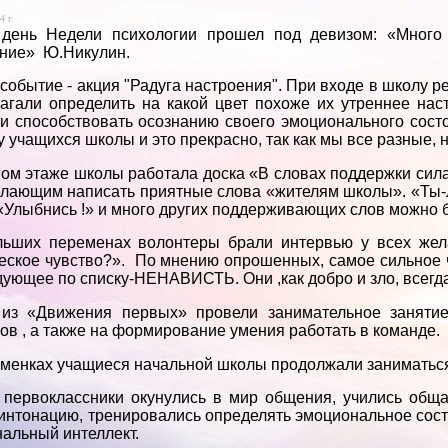
4 г.
 день Недели психологии прошел под девизом: «Много
ние» Ю.Никулин.
событие - акция "Радуга настроения". При входе в школу р
агали определить на какой цвет похоже их утреннее нас
и способствовать осознанию своего эмоционального сост
у учащихся школы и это прекрасно, так как мы все разные, 
ом этаже школы работала доска «В словах поддержки сила
лающим написать приятные слова «жителям школы». «Ты-лу
 «Улыбнись !» и много других поддерживающих слов можно б
ьших переменах волонтеры брали интервью у всех жел
еское чувство?». По мнению опрошенных, самое сильное 
дующее по списку-НЕНАВИСТЬ. Они ,как добро и зло, всегда
 из «Движения первых» провели занимательное заняти
ов , а также на формирование умения работать в команде.
менках учащиеся начальной школы продолжали заниматьс
первоклассники окунулись в мир общения, учились обща
интонацию, тренировались определять эмоциональное сос
альный интеллект.