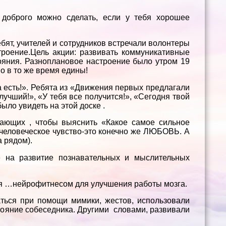
 доброго можно сделать, если у тебя хорошее
ебят, учителей и сотрудников встречали волонтеры
троение.Цель акции: развивать коммуникативные
ояния. Разноплановое настроение было утром 19
но в то же время едины!
 есть!». Ребята из «Движения первых предлагали
чший!», «У тебя все получится!», «Сегодня твой
ыло увидеть на этой доске .
ающих , чтобы выяснить «Какое самое сильное
человеческое чувство-это конечно же ЛЮБОВЬ. А
 рядом).
е на развитие познавательных и мыслительных
я …нейрофитнесом для улучшения работы мозга.
ться при помощи мимики, жестов, использовали
тояние собеседника. Другими словами, развивали