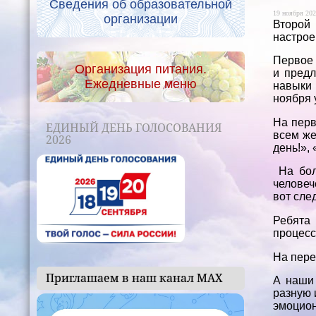
Сведения об образовательной
19 ноября 202
организации
Второй
настрое
Первое 
Организация питания.
и предл
Ежедневные меню
навыки 
ноября 
На перв
ЕДИНЫЙ ДЕНЬ ГОЛОСОВАНИЯ
всем же
2026
день!»,
На бол
человеч
вот сле
Ребята
процесс
На пере
Приглашаем в наш канал МАХ
А наши 
разную 
эмоцион