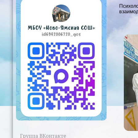
Психол
взаимод
Группа ВКонтакте