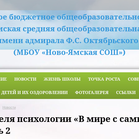
е бюджетное общеобразовательн
мская средняя общеобразовательн
имени адмирала Ф.С. Октябрьского
(МБОУ «Ново-Ямская СОШ»)
НИЕ
НОВОСТИ
ЖИЗНЬ ШКОЛЫ
ТОЧКА РОСТА
СОВ
 ДЕТЕЙ И ИХ ОЗДОРОВЛЕНИИ
ФОТОГАЛЕРЕЯ
ССЫЛКИ
Новости
еля психологии «В мире с сами
ь 2