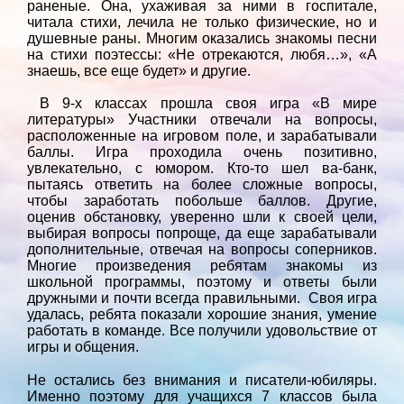
раненые. Она, ухаживая за ними в госпитале,
читала стихи, лечила не только физические, но и
душевные раны. Многим оказались знакомы песни
на стихи поэтессы: «Не отрекаются, любя…», «А
знаешь, все еще будет» и другие.
В 9-х классах прошла своя игра «В мире
литературы» Участники отвечали на вопросы,
расположенные на игровом поле, и зарабатывали
баллы. Игра проходила очень позитивно,
увлекательно, с юмором. Кто-то шел ва-банк,
пытаясь ответить на более сложные вопросы,
чтобы заработать побольше баллов. Другие,
оценив обстановку, уверенно шли к своей цели,
выбирая вопросы попроще, да еще зарабатывали
дополнительные, отвечая на вопросы соперников.
Многие произведения ребятам знакомы из
школьной программы, поэтому и ответы были
дружными и почти всегда правильными. Своя игра
удалась, ребята показали хорошие знания, умение
работать в команде. Все получили удовольствие от
игры и общения.
Не остались без внимания и писатели-юбиляры.
Именно поэтому для учащихся 7 классов была