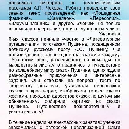
проведена викторина по юмористическим
рассказам А.П. Чехова. Ребята проверили свои
знания таких произведений, как «Лошадиная
фамилия», «Хамелеон», «Пересолил»,
«Злоумышленник» и другие. Ученики не только
вспомнили содержание, но и от души посмеялись.
Учащиеся
6-ых классов приняли участие в «Литературном
путешествии» по сказкам Пушкина, посвященном
великому русскому поэту А.С. Пушкину, чьи
произведения с раннего детства знакомы каждому.
Участники игры, разделившись на команды, по
маршрутным листам отправились в путешествие
по волшебному миру сказок Пушкина, где их ждали
разнообразные приключения и интересные
задания. Они отвечали на вопросы теста по
творчеству писателя, угадывали персонажей
сказок в кроссворде, изображали героев сказок
жестами, находили адресатов сказок по шуточным
объявлениям, собирали картинки из сказок
Пушкина. Путешествие познавательным и
увлекательным!
В течение недели на внеклассных занятиях ученики
знакомились с авторской новеллизацией Ольги