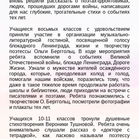
вновь решили рассказать о поэтах-фронтовиках,
людях, прошедших дорогами войны, написавших
для нас глубокие, трогательные стихи о событиях
тех лет.
Учащиеся восьмых классов с удовольствием
приняли участие в организации музыкально-
литературной гостиной, посвященной голосу
блокадного Ленинграда, жизни и творчеству
поэтессы Ольги Берггольц. В ходе мероприятия
ребята вспомнили о событиях Великой
Отечественной войны, блокаде Ленинграда, Дороге
Жизни. Узнали о мужестве жителей осаждённого
города, которые, преодолевая холод и голод,
помогали нашим войскам, поразились тому, что
даже в такое тяжелое время продолжали работать
школы и библиотеки, люди приходили на встречи с
писателями и поэтами. Ребята познакомились с
творчеством О. Берггольц, посмотрели фотографии
и плакаты тех лет.
Учащихся 10-11 классов тронули душевные
стихотворения Вероники Тушновой. Ребята очень
внимательно слушали рассказ о «докторе с
тетрадкой», как ласково называли поэтессу