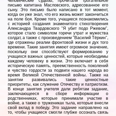
человеческие судьбы, прочитали трогательное
письмо капитана Масловского, адресованное его
сыну. Это письмо было написано в тот момент,
когда он уже знал, что его жизнь может закончиться
на поле боя. Кроме того, учащиеся познакомились
с историей создания знаменитого стихотворения
Александра Твардовского "Я убит подо Ржевом",
которое стало символом горечи утрат и мужества
солдат, а также с произведением "Василий Тёркин",
где отражены реалии фронтовой жизни и дух того
времени. Такие занятия имеют огромное значение,
поскольку они способствуют формированию у
учащихся важных ценностей, которые необходимы
каждому человеку в жизни. Это включает в себя
историческую память, преемственность поколений
и чувство гордости за подвиги нашего народа во
время Великой Отечественной войны. Также на
занятии развивались такие ценностные
приоритеты, как служение Отечеству и патриотизм.
В конце занятия учителя дали ребятам задание,
заключающееся в сборе информации о
родственниках, которые принимали участие в
войне, а также о тружениках тыла, которые внесли
свой вклад в победу. Это задание направлено на
то, чтобы учащиеся смогли глубже осознать связь