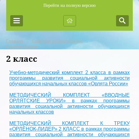
Перейти на полную версию
Главная
Советник по воспитанию
→
→
Орлята России
2 класс
Учебно-методический комплект 2 класса в рамках
программы развития социальной активности
обучающихся начальных классов «Орлята России»
МЕТОДИЧЕСКИЙ КОМПЛЕКТ «ВВОДНЫЕ
ОРЛЯТСКИЕ УРОКИ» в рамках программы
развития социальной активности обучающихся
начальных классов
МЕТОДИЧЕСКИЙ КОМПЛЕКТ К ТРЕКУ
«ОРЛЁНОК-ЛИДЕР» 2 КЛАСС в рамках программы
развития социальной активности обучающихся