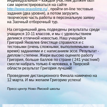
индивидуальный – каждый участник должен был
сам зарегистрироваться на сайте
http://www.pravolimp.ru/
, пройти on-line тестовые
задания (два уровня), а потом загрузить
творческую часть работы в персональную заявку
на Заочный отборочный тур.
На сегодняшний день подведены результаты среди
учащихся 10-11 классов, и мы с удовольствием
делимся отличной новостью. Наш учащийся
Григорий Яковлев блестяще справился и с
тестовыми (очень сложными, выполняемыми на
время) заданиями и с написанием эссе. Результат -
диплом I степени. Жюри высоко оценило работу
Григория, больше баллов по стране ( 241 участник!)
смогли набрать только 4 человека, в Тверской
области результат Григория лучший!
Проведение дистанционного Финала намечено на
12 марта. И мы желаем Григорию успеха!
Пресс-центр Ново-Ямской школы