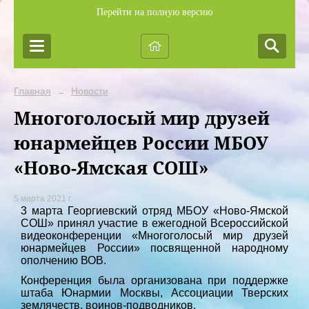
Перейти на полную версию
Главная
Новости
→
Многоголосый мир друзей
юнармейцев России МБОУ
«Ново-Ямская СОШ»
5 марта 2021 г.
3 марта Георгиевский отряд МБОУ «Ново-Ямской
СОШ» принял участие в ежегодной Всероссийской
видеоконференции «Многоголосый мир друзей
юнармейцев России» посвященной народному
ополчению ВОВ.
Конференция была организована при поддержке
штаба Юнармии Москвы, Ассоциации Тверских
землячеств, воинов-подводников.