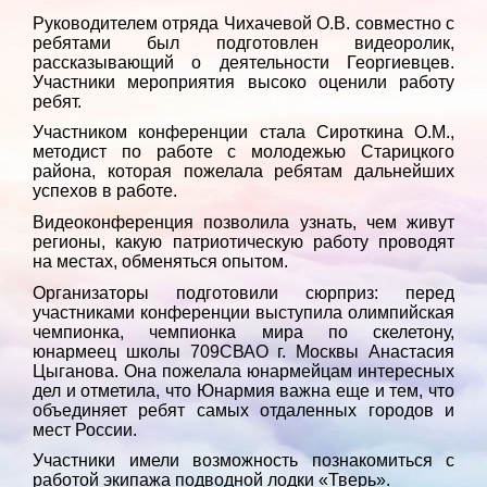
Руководителем отряда Чихачевой О.В. совместно с
ребятами был подготовлен видеоролик,
рассказывающий о деятельности Георгиевцев.
Участники мероприятия высоко оценили работу
ребят.
Участником конференции стала Сироткина О.М.,
методист по работе с молодежью Старицкого
района, которая пожелала ребятам дальнейших
успехов в работе.
Видеоконференция позволила узнать, чем живут
регионы, какую патриотическую работу проводят
на местах, обменяться опытом.
Организаторы подготовили сюрприз: перед
участниками конференции выступила олимпийская
чемпионка, чемпионка мира по скелетону,
юнармеец школы 709СВАО г. Москвы Анастасия
Цыганова. Она пожелала юнармейцам интересных
дел и отметила, что Юнармия важна еще и тем, что
объединяет ребят самых отдаленных городов и
мест России.
Участники имели возможность познакомиться с
работой экипажа подводной лодки «Тверь».