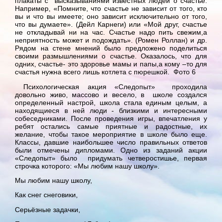
плакаты с высказываниями известных людей о счастье.
Например, «Помните, что счастье не зависит от того, кто
вы и что вы имеете; оно зависит исключительно от того,
что вы думаете». (Дейл Карнеги) или «Мой друг, счастье
не откладывай ни на час. Счастье надо пить свежим,а
неприятность может и подождать». (Ромен Роллан) и др.
Рядом на стене мнений было предложено поделиться
своими размышлениями о счастье. Оказалось, что для
одних, счастье- это здоровье мамы и папы,а кому –то для
счастья нужна всего лишь котлета с пюрешкой. Фото 6
Психологическая акция «Следопыт» проходила
довольно живо, массово и весело, в школе создался
определенный настрой, школа стала единым целым, а
находящиеся в ней люди - близкими и интересными
собеседниками. После проведения игры, впечатления у
ребят остались самые приятные и радостные, их
желание, чтобы такое мероприятие в школе было еще.
Классы, давшие наибольшее число правильных ответов
были отмечены дипломами. Одно из заданий акции
«Следопыт» было придумать четверостишье, первая
строчка которого: «Мы любим нашу школу».
Мы любим нашу школу,
Как снег снеговики,
Серьёзные задачки,