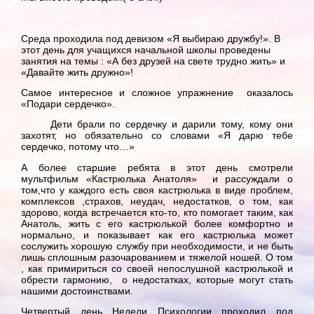
Среда проходила под девизом «Я выбираю дружбу!». В
этот день для учащихся начальной школы проведены
занятия на темы : «А без друзей на свете трудно жить» и
«Давайте жить дружно»!
Самое интересное и сложное упражнение оказалось
«Подари сердечко».
Дети брали по сердечку и дарили тому, кому они
захотят, но обязательно со словами «Я дарю тебе
сердечко, потому что…»
А более старшие ребята в этот день смотрели
мультфильм «Кастрюлька Анатоля» и рассуждали о
том,что у каждого есть своя кастрюлька в виде проблем,
комплексов ,страхов, неудач, недостатков, о том, как
здорово, когда встречается кто-то, кто помогает таким, как
Анатоль, жить с его кастрюлькой более комфортно и
нормально, и показывает как его кастрюлька может
сослужить хорошую службу при необходимости, и не быть
лишь сплошным разочарованием и тяжелой ношей. О том
, как примириться со своей непослушной кастрюлькой и
обрести гармонию, о недостатках, которые могут стать
нашими достоинствами.
Четвертый день Недели Психологии проходил под