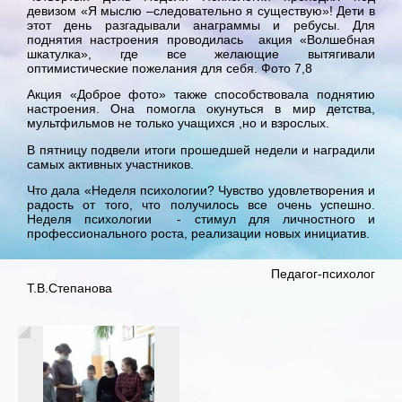
девизом «Я мыслю –следовательно я существую»! Дети в
этот день разгадывали анаграммы и ребусы. Для
поднятия настроения проводилась акция «Волшебная
шкатулка», где все желающие вытягивали
оптимистические пожелания для себя. Фото 7,8
Акция «Доброе фото» также способствовала поднятию
настроения. Она помогла окунуться в мир детства,
мультфильмов не только учащихся ,но и взрослых.
В пятницу подвели итоги прошедшей недели и наградили
самых активных участников.
Что дала «Неделя психологии? Чувство удовлетворения и
радость от того, что получилось все очень успешно.
Неделя психологии - стимул для личностного и
профессионального роста, реализации новых инициатив.
Педагог-психолог
Т.В.Степанова