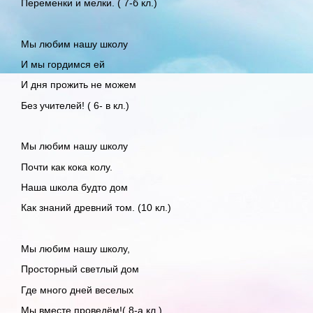
Переменки и мелки. ( 7-б кл.)
Мы любим нашу школу
И мы гордимся ей
И дня прожить не можем
Без учителей! ( 6- в кл.)
Мы любим нашу школу
Почти как кока колу.
Наша школа будто дом
Как знаний древний том. (10 кл.)
Мы любим нашу школу,
Просторный светлый дом
Где много дней веселых
Мы вместе проведём!( 8-а кл.)