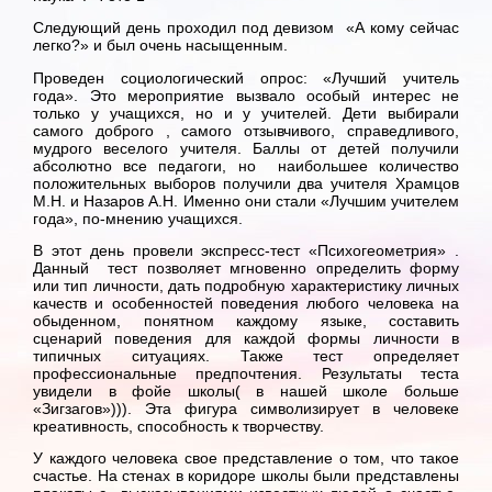
Следующий день проходил под девизом «А кому сейчас
легко?» и был очень насыщенным.
Проведен социологический опрос: «Лучший учитель
года». Это мероприятие вызвало особый интерес не
только у учащихся, но и у учителей. Дети выбирали
самого доброго , самого отзывчивого, справедливого,
мудрого веселого учителя. Баллы от детей получили
абсолютно все педагоги, но наибольшее количество
положительных выборов получили два учителя Храмцов
М.Н. и Назаров А.Н. Именно они стали «Лучшим учителем
года», по-мнению учащихся.
В этот день провели экспресс-тест «Психогеометрия» .
Данный тест позволяет мгновенно определить форму
или тип личности, дать подробную характеристику личных
качеств и особенностей поведения любого человека на
обыденном, понятном каждому языке, составить
сценарий поведения для каждой формы личности в
типичных ситуациях. Также тест определяет
профессиональные предпочтения. Результаты теста
увидели в фойе школы( в нашей школе больше
«Зигзагов»))). Эта фигура символизирует в человеке
креативность, способность к творчеству.
У каждого человека свое представление о том, что такое
счастье. На стенах в коридоре школы были представлены