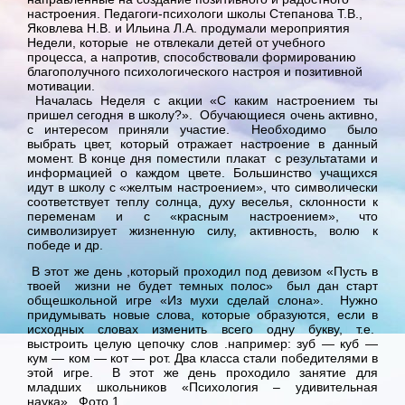
настроения. Педагоги-психологи школы Степанова Т.В.,
Яковлева Н.В. и Ильина Л.А. продумали мероприятия
Недели, которые не отвлекали детей от учебного
процесса, а напротив, способствовали формированию
благополучного психологического настроя и позитивной
мотивации.
Началась Неделя с акции «С каким настроением ты
пришел сегодня в школу?». Обучающиеся очень активно,
с интересом приняли участие. Необходимо было
выбрать цвет, который отражает настроение в данный
момент. В конце дня поместили плакат с результатами и
информацией о каждом цвете. Большинство учащихся
идут в школу с «желтым настроением», что символически
соответствует теплу солнца, духу веселья, склонности к
переменам и с «красным настроением», что
символизирует жизненную силу, активность, волю к
победе и др.
В этот же день ,который проходил под девизом «Пусть в
твоей жизни не будет темных полос» был дан старт
общешкольной игре «Из мухи сделай слона». Нужно
придумывать новые слова, которые образуются, если в
исходных словах изменить всего одну букву, т.е.
выстроить целую цепочку слов .например: зуб — куб —
кум — ком — кот — рот. Два класса стали победителями в
этой игре. В этот же день проходило занятие для
младших школьников «Психология – удивительная
наука». Фото 1