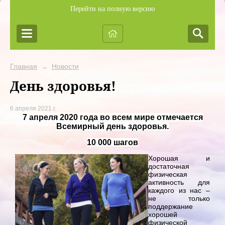
Перейти на полную версию
Главная
Новости
→
День здоровья!
6 апреля 2021 г.
7 апреля 2020 года во всем мире отмечается
Всемирный день здоровья.
10 000 шагов
Хорошая и
достаточная
физическая
активность для
каждого из нас –
не только
поддержание
хорошей
физической