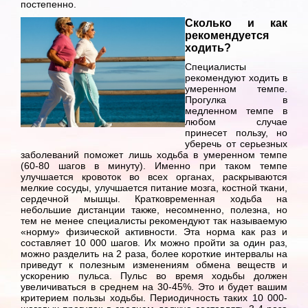
постепенно.
Сколько и как
рекомендуется
ходить?
Специалисты
рекомендуют ходить в
умеренном темпе.
Прогулка в
медленном темпе в
любом случае
принесет пользу, но
уберечь от серьезных
заболеваний поможет лишь ходьба в умеренном темпе
(60-80 шагов в минуту). Именно при таком темпе
улучшается кровоток во всех органах, раскрываются
мелкие сосуды, улучшается питание мозга, костной ткани,
сердечной мышцы. Кратковременная ходьба на
небольшие дистанции также, несомненно, полезна, но
тем не менее специалисты рекомендуют так называемую
«норму» физической активности. Эта норма как раз и
составляет 10 000 шагов. Их можно пройти за один раз,
можно разделить на 2 раза, более короткие интервалы на
приведут к полезным изменениям обмена веществ и
ускорению пульса. Пульс во время ходьбы должен
увеличиваться в среднем на 30-45%. Это и будет вашим
критерием пользы ходьбы. Периодичность таких 10 000-