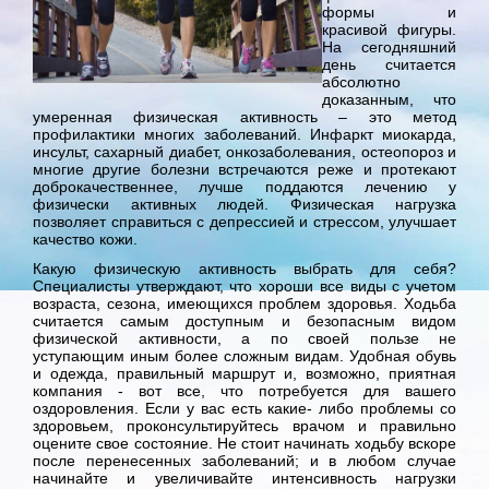
формы и
красивой фигуры.
На сегодняшний
день считается
абсолютно
доказанным, что
умеренная физическая активность – это метод
профилактики многих заболеваний. Инфаркт миокарда,
инсульт, сахарный диабет, онкозаболевания, остеопороз и
многие другие болезни встречаются реже и протекают
доброкачественнее, лучше поддаются лечению у
физически активных людей. Физическая нагрузка
позволяет справиться с депрессией и стрессом, улучшает
качество кожи.
Какую физическую активность выбрать для себя?
Специалисты утверждают, что хороши все виды с учетом
возраста, сезона, имеющихся проблем здоровья. Ходьба
считается самым доступным и безопасным видом
физической активности, а по своей пользе не
уступающим иным более сложным видам. Удобная обувь
и одежда, правильный маршрут и, возможно, приятная
компания - вот все, что потребуется для вашего
оздоровления. Если у вас есть какие- либо проблемы со
здоровьем, проконсультируйтесь врачом и правильно
оцените свое состояние. Не стоит начинать ходьбу вскоре
после перенесенных заболеваний; и в любом случае
начинайте и увеличивайте интенсивность нагрузки