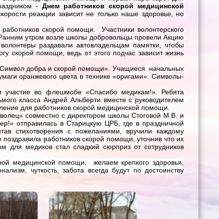
праздником -
Днем работников скорой медицинской
корости реакции зависит не только наше здоровье, но
 работников скорой помощи. Участники волонтерского
Ранним утром возле школы добровольцы провели Акцию
й волонтеры раздавали автовладельцам памятки, чтобы
гу скорой помощи, ведь от этого подчас зависит жизнь
«Символ добра и скорой помощи». Учащиеся начальных
умаги оранжевого цвета в технике «оригами». Символы-
и участие во флешмобе «Спасибо медикам!». Ребята
мого класса Андрей Альберти вместе с руководителем
вление для работников скорой медицинской помощи
.
волец» совместно с директором школы Стоговой М.В. и
ер!» отправилась в Старицкую ЦРБ, где в праздничной
тав стихотворения с пожеланиями, вручили каждому
 поздравила работников скорой помощи, уточнив что их
м для медиков стал сладкий сюрприз от сотрудников
рой медицинской помощи, желаем крепкого здоровья,
ализм, чуткость, забота всегда будут по достоинству