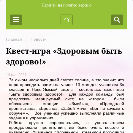
Перейти на полную версию
Главная
Новости
→
Квест-игра «Здоровым быть
здорово!»
14 мая 2021 г.
За окном несколько дней светит солнце, а это значит, что
пора проводить время на улице. 13 мая для учащихся 3х
классов в Ново-Ямской школы состоялась квест-игра
"Быть здоровым здорово!». Для каждой команды был
предложен маршрутный лист, на котором были
обозначены станции «Змейка», «Преодолей
препятствие», «Бревно», «Забей мяч», «Бег по кочкам с
обручем». Все ученики успешно выполняли различные
задания и упражнения.
Ребята дружно соревновались, с удовольствием
преодолевали препятствия, им было очень весело и
интересно. Учащиеся сплочённой командой проходили