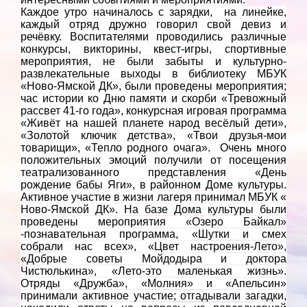
Каждое утро начиналось с зарядки, на линейке,
каждый отряд дружно говорил свой девиз и
речёвку. Воспитателями проводились различные
конкурсы, викторины, квест-игры, спортивные
мероприятия, не были забыты и культурно-
развлекательные выходы в библиотеку
МБУК
«Ново-Ямской ДК», были проведены мероприятия;
час истории ко Дню памяти и скорби «Тревожный
рассвет 41-го года», конкурсная игровая программа
«Живёт на нашей планете народ весёлый дети»,
«Золотой ключик детства», «Твои друзья-мои
товарищи», «Тепло родного очага». Очень много
положительных эмоций получили от посещения
театрализованного представления «День
рождение бабы Яги», в районном Доме культуры.
Активное участие в жизни лагеря принимал МБУК «
Ново-Ямской ДК». На базе Дома культуры были
проведены мероприятия «Озеро Байкал»
-познавательная программа, «Шутки и смех
собрали нас всех», «Цвет настроения-Лето»,
«Добрые советы Мойдодыра и доктора
Чистюлькина», «Лето-это маленькая жизнь».
Отряды «Дружба», «Молния» и «Апельсин»
принимали активное участие; отгадывали загадки,