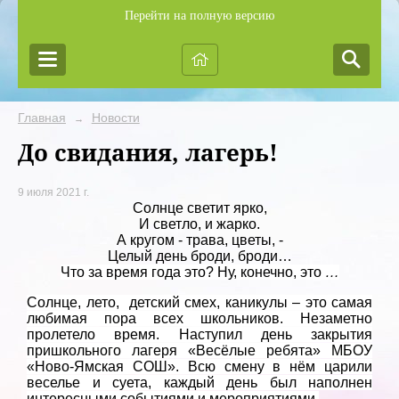
Перейти на полную версию
Главная
Новости
→
До свидания, лагерь!
9 июля 2021 г.
Солнце светит ярко,
И светло, и жарко.
А кругом - трава, цветы, -
Целый день броди, броди…
Что за время года это? Ну, конечно, это
…
Солнце, лето,
детский смех, каникулы – это самая
любимая пора всех школьников. Незаметно
пролетело время. Наступил день закрытия
пришкольного лагеря «Весёлые ребята» МБОУ
«Ново-Ямская СОШ». Всю смену в нём царили
веселье и суета, каждый день был наполнен
интересными событиями и мероприятиями.