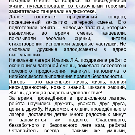
находили ответы на вопросы из повседневной
жизни, путешествовали со сказочными героями,
зажигательно танцевали на дискотеке.
Далее состоялся праздничный концерт,
посвящённый закрытию лагерной смены. Его
подготовили ребята – молодые таланты, которые
выявились во время смены, танцевали,
показывали весёлые сценки,
читали
стихотворения, исполняли задорные частушки. Не
смолкали дружные аплодисменты в адрес
выступающих.
Начальник лагеря Ильина Л.А. поздравила ребят с
окончанием лагерной смены, пожелала весёлого и
полезного продолжения каникул, напомнила о
необходимости выполнения правил безопасности.
Лагерь – это маленькая жизнь, жизнь, полная
неожиданностей, новых знаний. шквала эмоций,
Жизнь, дарящая радость и удовольствие! ​
За время, проведённое в пришкольном лагере,
ребята научились дружить, уважать друг друга,
ценить дружбу. Надеемся, что дни, проведённые в
лагере, доставили детям много радостных минут
и запомнятся им надолго. Счастливого,
беззаботного и безопасного лета вам, ребята!
Оставайтесь всегда
такими же умными,