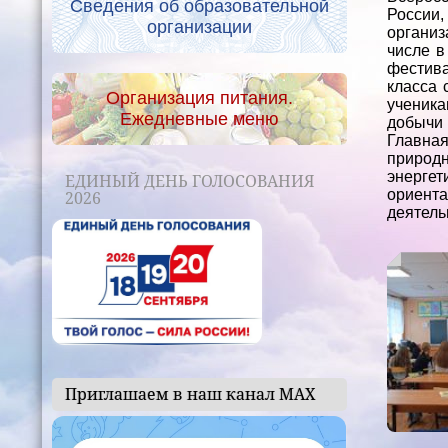
Сведения об образовательной
России
организации
организ
числе в
фестива
класса 
Организация питания.
ученика
Ежедневные меню
добычи 
Главна
природн
энергет
ЕДИНЫЙ ДЕНЬ ГОЛОСОВАНИЯ
ориент
2026
деятель
Приглашаем в наш канал МАХ