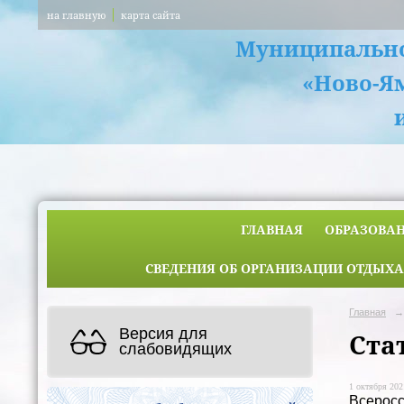
на главную
карта сайта
Муниципально
«Ново-Я
ГЛАВНАЯ
ОБРАЗОВА
СВЕДЕНИЯ ОБ ОРГАНИЗАЦИИ ОТДЫХА
Главная
→
Версия для
Ста
слабовидящих
1 октября 2021
Всерос