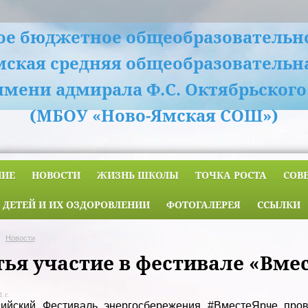
е бюджетное общеобразовательн
мская средняя общеобразовательн
имени адмирала Ф.С. Октябрьского
(МБОУ «Ново-Ямская СОШ»)
НИЕ
НОВОСТИ
ЖИЗНЬ ШКОЛЫ
ТОЧКА РОСТА
СОВ
 ДЕТЕЙ И ИХ ОЗДОРОВЛЕНИИ
ФОТОГАЛЕРЕЯ
ССЫЛКИ
Новости
тья участие в фестивале «Вме
 г.
сийский Фестиваль энергосбережения #ВместеЯрче про