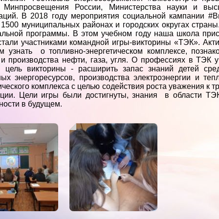
, Минпросвещения России, Министерства науки и выс
аций. В 2018 году мероприятия социальной кампании #В
 1500 муниципальных районах и городских округах страны
льной программы. В этом учебном году наша школа при
стали участниками командной игры-викторины «ТЭК». Акт
м узнать о топливно-энергетическом комплексе, познако
и производства нефти, газа, угля. О профессиях в ТЭК
я цель викторины - расширить запас знаний детей сре
ых энергоресурсов, производства электроэнергии и теп
ического комплекса с целью содействия роста уважения к т
ации. Цели игры были достигнуты, знания в области ТЭ
ности в будущем.