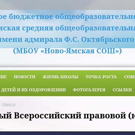
е бюджетное общеобразовательн
мская средняя общеобразовательн
имени адмирала Ф.С. Октябрьского
(МБОУ «Ново-Ямская СОШ»)
НИЕ
НОВОСТИ
ЖИЗНЬ ШКОЛЫ
ТОЧКА РОСТА
СОВ
 ДЕТЕЙ И ИХ ОЗДОРОВЛЕНИИ
ФОТОГАЛЕРЕЯ
ССЫЛКИ
Новости
ый Всероссийский правовой (
 г.