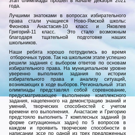
этап олимпиады прошел в начале декабря 2021
года.
Лучшими знатоками в вопросах избирательного
права стали учащиеся Ново-Ямской школы:
Фионова Анастасия-10 класс и Яковлев
Григорий-11 класс. Это стало возможным
благодаря тщательной подготовке наших
школьников.
Наши ребята хорошо потрудились во время
отборочных туров. Так на школьном этапе успешно
решили задания с выбором ответов по основам
избирательного права. На муниципальном уровне
уверенно выполнили задания по истории
избирательного права и анализу ситуаций,
возникающих в ходе выборов. Региональный этап
олимпиады представлял собой соревнование,
предусматривающее выполнение комплексного
задания, нацеленного на демонстрацию знаний и
умений, творческих способностей с учетом
времени его выполнения. Анастасие и Григорию
предстояло выполнить 7 комплесных заданий (в
форме ситуационных задач) по 5 вопросов в
каждом и проявить творческие способности в
написании эссе по одной из трех предложенных