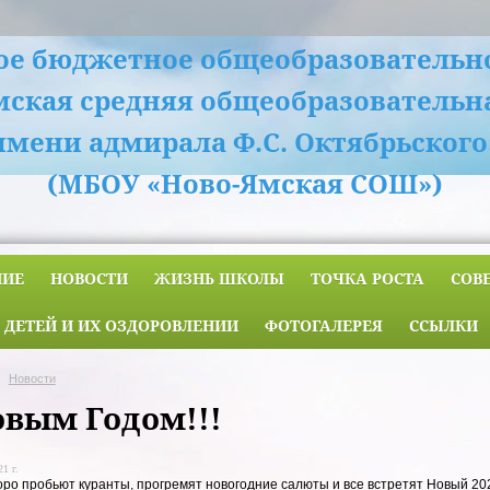
е бюджетное общеобразовательн
мская средняя общеобразовательн
имени адмирала Ф.С. Октябрьского
(МБОУ «Ново-Ямская СОШ»)
НИЕ
НОВОСТИ
ЖИЗНЬ ШКОЛЫ
ТОЧКА РОСТА
СОВ
 ДЕТЕЙ И ИХ ОЗДОРОВЛЕНИИ
ФОТОГАЛЕРЕЯ
ССЫЛКИ
Новости
овым Годом!!!
1 г.
оро пробьют куранты, прогремят новогодние салюты и все встретят Новый 20