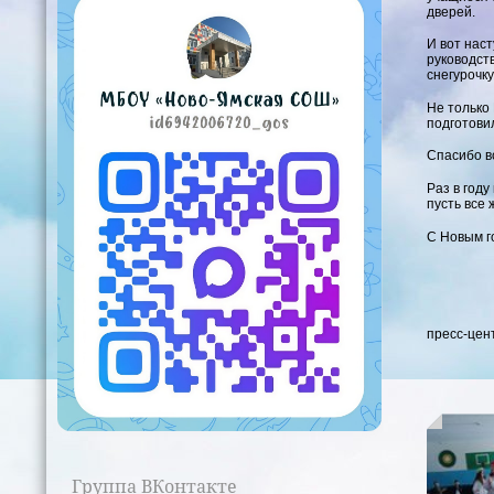
дверей.
И вот нас
руководст
снегурочку
Не только
подготови
Спасибо в
Раз в году
пусть все 
С Новым г
пресс-цен
Группа ВКонтакте