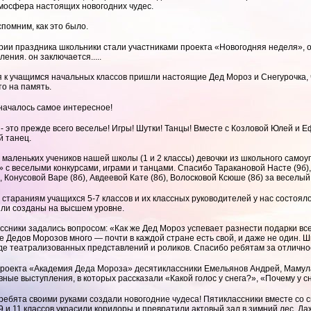
мосфера настоящих новогодних чудес.
помним, как это было.
рии праздника школьники стали участниками проекта «Новогодняя неделя», о
ения. он заключается.....
я к учащимся начальных классов пришли настоящие Дед Мороз и Снегурочка,
о на память.
началось самое интересное!
 - это прежде всего веселье! Игры! Шутки! Танцы! Вместе с Козловой Юлей и
й танец.
 маленьких учеников нашей школы (1 и 2 классы) девочки из школьного самоу
» с веселыми конкурсами, играми и танцами. Спасибо Таракановой Насте (9б
, Конусовой Варе (8б), Авдеевой Кате (8б), Волосковой Ксюше (8б) за веселый
 стараниям учащихся 5-7 классов и их классных руководителей у нас состоя
ли созданы на высшем уровне.
ссники задались вопросом: «Как же Дед Мороз успевает разнести подарки все
е Дедов Морозов много — почти в каждой стране есть свой, и даже не один. 
иде театрализованных представлений и роликов. Спасибо ребятам за отлично
проекта «Академия Деда Мороза» десятиклассники Емельянов Андрей, Мамул
вные выступления, в которых рассказали «Какой голос у снега?», «Почему у 
 ребята своими руками создали новогодние чудеса! Пятиклассники вместе со
9 и 11 классов украсили коридоры и превратили актовый зал в зимний лес. Д