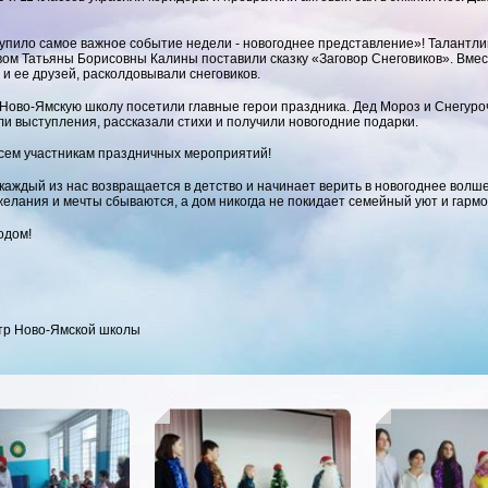
тупило самое важное событие недели - новогоднее представление»! Талантлив
вом Татьяны Борисовны Калины поставили сказку «Заговор Снеговиков». Вмес
 и ее друзей, расколдовывали снеговиков.
 Ново-Ямскую школу посетили главные герои праздника. Дед Мороз и Снегур
ли выступления, рассказали стихи и получили новогодние подарки.
сем участникам праздничных мероприятий!
 каждый из нас возвращается в детство и начинает верить в новогоднее волш
желания и мечты сбываются, а дом никогда не покидает семейный уют и гармо
одом!
тр Ново-Ямской школы