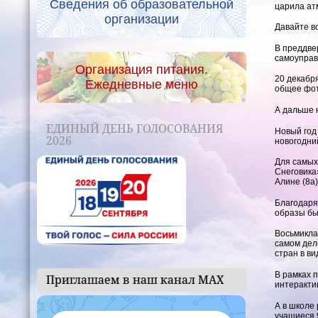
Сведения об образовательной
царила ат
организации
Давайте вс
В преддве
самоуправл
Организация питания.
20 декабр
Ежедневные меню
общее фот
А дальше 
ЕДИНЫЙ ДЕНЬ ГОЛОСОВАНИЯ
Новый год
2026
новогодни
Для самых
Снеговика
Алине (8а)
Благодаря
образы бы
Восьмикла
самом дел
стран в в
В рамках 
Приглашаем в наш канал МАХ
интеракти
А в школе
учащиеся 