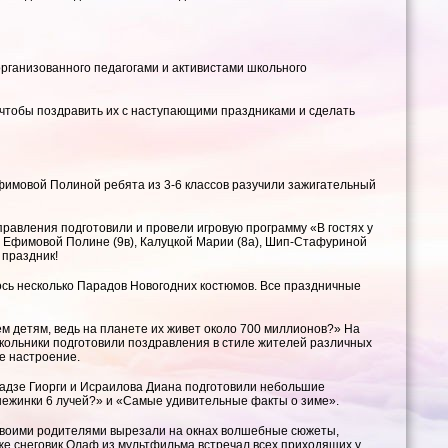
рганизованного педагогами и активистами школьного
 чтобы поздравить их с наступающими праздниками и сделать
 Ефимовой Полиной ребята из 3-6 классов разучили зажигательный
правления подготовили и провели игровую программу «В гостях у
), Ефимовой Полине (9в), Калуцкой Марии (8а), Шип-Стафуриной
 праздник!
лось несколько Парадов Новогодних костюмов. Все праздничные
м детям, ведь на планете их живет около 700 миллионов?» На
Школьники подготовили поздравления в стиле жителей различных
е настроение.
адзе Гиорги и Исраилова Диана подготовили небольшие
снежинки 6 лучей?» и «Самые удивительные факты о зиме».
 своими родителями вырезали на окнах волшебные сюжеты,
аже снеговик Олаф из мультфильма встречал всех приходящих у