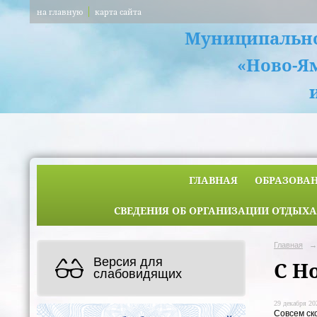
на главную
карта сайта
Муниципально
«Ново-Я
ГЛАВНАЯ
ОБРАЗОВА
СВЕДЕНИЯ ОБ ОРГАНИЗАЦИИ ОТДЫХА
Главная
→
Версия для
С Н
слабовидящих
29 декабря 202
Совсем ск