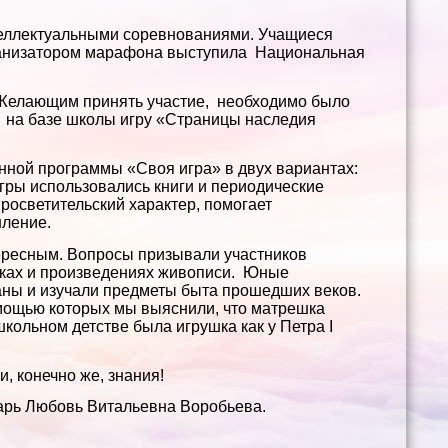
теллектуальными соревнованиями. Учащиеся
ганизатором марафона выступила Национальная
 Желающим принять участие, необходимо было
да на базе школы игру «Страницы наследия
нной программы «Своя игра» в двух вариантах:
 игры использовались книги и периодические
росветительский характер, помогает
шление.
ересным. Вопросы призывали участников
роках и произведениях живописи. Юные
аны и изучали предметы быта прошедших веков.
мощью которых мы выяснили, что матрешка
ошкольном детстве была игрушка как у Петра I
, конечно же, знания!
арь Любовь Витальевна Воробьева.