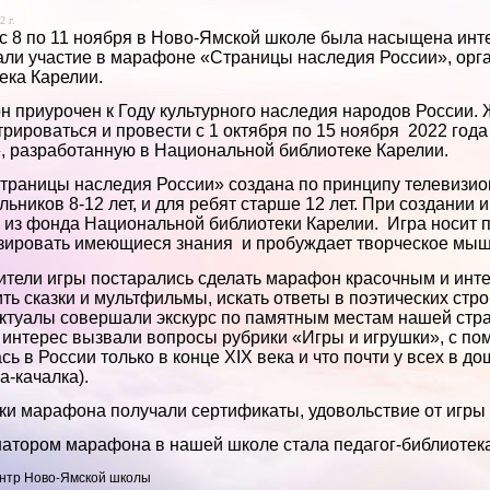
2 г.
с 8 по 11 ноября в Ново-Ямской школе была насыщена ин
ли участие в марафоне «Страницы наследия России», ор
ека Карелии.
 приурочен к Году культурного наследия народов России.
трироваться и провести с 1 октября по 15 ноября 2022 го
, разработанную в Национальной библиотеке Карелии.
траницы наследия России» создана по принципу телевизио
льников 8-12 лет, и для ребят старше 12 лет. При создании
 из фонда Национальной библиотеки Карелии. Игра носит п
зировать имеющиеся знания и пробуждает творческое мы
тели игры постарались сделать марафон красочным и инт
ть сказки и мультфильмы, искать ответы в поэтических ст
ктуалы совершали экскурс по памятным местам нашей стр
интерес вызвали вопросы рубрики «Игры и игрушки», с по
сь в России только в конце XIX века и что почти у всех в д
а-качалка).
ки марафона получали сертификаты, удовольствие от игры и
атором марафона в нашей школе стала педагог-библиотек
нтр Ново-Ямской школы