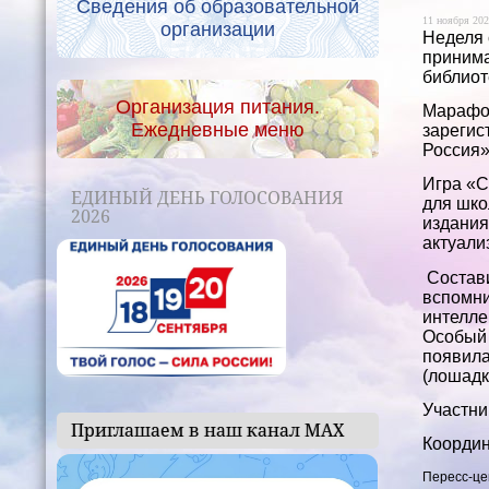
Сведения об образовательной
11 ноября 202
организации
Неделя 
принима
библиот
Организация питания.
Марафон
Ежедневные меню
зарегис
Россия»
Игра «С
ЕДИНЫЙ ДЕНЬ ГОЛОСОВАНИЯ
для шко
2026
издания
актуали
Состави
вспомни
интелле
Особый 
появила
(лошадк
Участни
Приглашаем в наш канал МАХ
Координ
Пересс-це