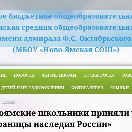
е бюджетное общеобразовательн
мская средняя общеобразовательн
имени адмирала Ф.С. Октябрьского
(МБОУ «Ново-Ямская СОШ»)
НИЕ
НОВОСТИ
ЖИЗНЬ ШКОЛЫ
ТОЧКА РОСТА
СОВ
 ДЕТЕЙ И ИХ ОЗДОРОВЛЕНИИ
ФОТОГАЛЕРЕЯ
ССЫЛКИ
Новости
оямские школьники приняли 
раницы наследия России»