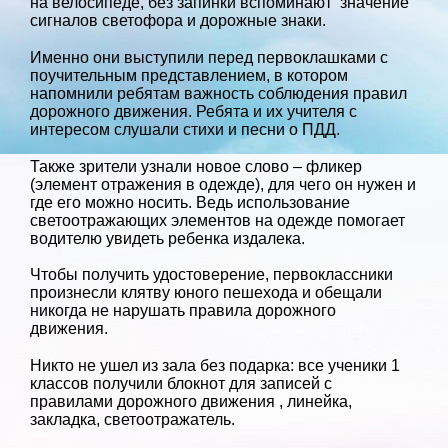
на велосипеде, без запинки вспоминают значение
сигналов светофора и дорожные знаки.
Именно они выступили перед первоклашками с
поучительным представлением, в котором
напомнили ребятам важность соблюдения правил
дорожного движения. Ребята и их учителя с
интересом слушали стихи и песни о ПДД.
Также зрители узнали новое слово – фликер
(элемент отражения в одежде), для чего он нужен и
где его можно носить. Ведь использование
светоотражающих элементов на одежде помогает
водителю увидеть ребенка издалека.
Чтобы получить удостоверение, первоклассники
произнесли клятву юного пешехода и обещали
никогда не нарушать правила дорожного
движения.
Никто не ушел из зала без подарка: все ученики 1
классов получили блокнот для записей с
правилами дорожного движения , линейка,
закладка, светоотражатель.