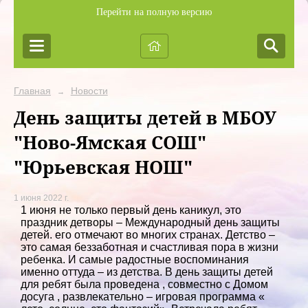
Перейти на полную версию
Главная
Новости
→
День защиты детей в МБОУ
"Ново-Ямская СОШ"
"Юрьевская НОШ"
1 июня 2022 г.
1 июня не только первый день каникул, это
праздник детворы – Международный день защиты
детей. его отмечают во многих странах. Детство –
это самая беззаботная и счастливая пора в жизни
ребенка. И самые радостные воспоминания
именно оттуда – из детства. В день защиты детей
для ребят была проведена , совместно с Домом
досуга , развлекательно – игровая программа «