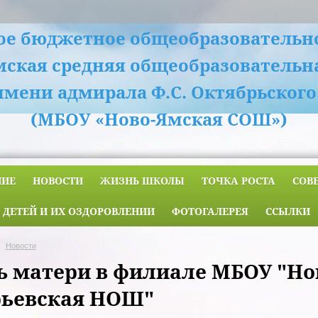
е бюджетное общеобразовательн
мская средняя общеобразовательн
имени адмирала Ф.С. Октябрьского
(МБОУ «Ново-Ямская СОШ»)
НИЕ
НОВОСТИ
ЖИЗНЬ ШКОЛЫ
ТОЧКА РОСТА
СОВ
 ДЕТЕЙ И ИХ ОЗДОРОВЛЕНИИ
ФОТОГАЛЕРЕЯ
ССЫЛКИ
Новости
ь матери в филиале МБОУ "Н
ьевская НОШ"