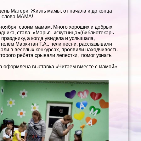
 день Матери. Жизнь мамы, от начала и до конца
со слова МАМА!
ноября, своим мамам. Много хороших и добрых
здника, стала «Марья- искусница»(библиотекарь
 празднику, а когда увидела и услышала,
телем Маркитан Т.А., пели песни, рассказывали
али в веселых конкурсах, проявили находчивость
оторого ребята срывали лепестки, помог узнать
ла оформлена выставка «Читаем вместе с мамой».