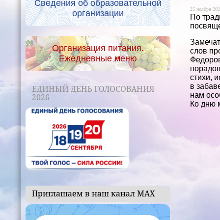
Сведения об образовательной
25 ноября 202
организации
По трад
посвяще
Замечат
Организация питания.
слов пр
Ежедневные меню
Федоров
порадов
стихи, 
в забав
ЕДИНЫЙ ДЕНЬ ГОЛОСОВАНИЯ
нам осо
2026
Ко дню 
Приглашаем в наш канал МАХ