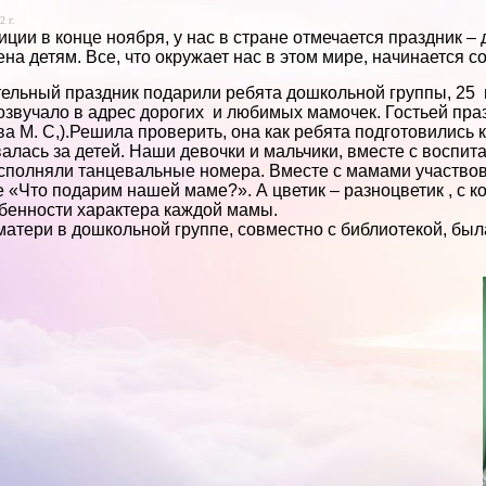
2 г.
иции в конце ноября, у нас в стране отмечается праздник –
на детям. Все, что окружает нас в этом мире, начинается 
ельный праздник подарили ребята дошкольной группы, 25 
озвучало в адрес дорогих и любимых мамочек. Гостьей пра
а М. С,).Решила проверить, она как ребята подготовились к
алась за детей. Наши девочки и мальчики, вместе с воспита
исполняли танцевальные номера. Вместе с мамами участвов
е «Что подарим нашей маме?». А цветик – разноцветик , с к
бенности характера каждой мамы.
матери в дошкольной группе, совместно с библиотекой, бы