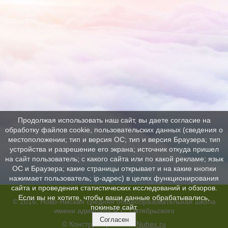
Продолжая использовать наш сайт, вы даете согласие на
обработку файлов cookie, пользовательских данных (сведения о
местоположении; тип и версия ОС; тип и версия Браузера; тип
устройства и разрешение его экрана; источник откуда пришел
на сайт пользователь; с какого сайта или по какой рекламе; язык
ОС и Браузера; какие страницы открывает и на какие кнопки
нажимает пользователь; ip-адрес) в целях функционирования
сайта и проведения статистических исследований и обзоров.
Если вы не хотите, чтобы ваши данные обрабатывались,
© 2016, Ново-Ямская средняя общеобразовательная школа
покиньте сайт.
имени адмирала Ф.С. Октябрьского
Согласен
© Конструктор сайтов
Nubex.ru