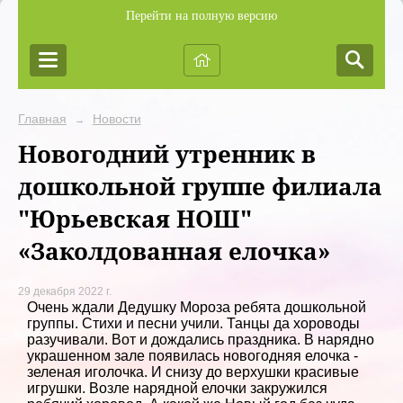
Перейти на полную версию
Главная
Новости
→
Новогодний утренник в
дошкольной группе филиала
"Юрьевская НОШ"
«Заколдованная елочка»
29 декабря 2022 г.
Очень ждали Дедушку Мороза ребята дошкольной
группы. Стихи и песни учили. Танцы да хороводы
разучивали. Вот и дождались праздника. В нарядно
украшенном зале появилась новогодняя елочка -
зеленая иголочка. И снизу до верхушки красивые
игрушки. Возле нарядной елочки закружился