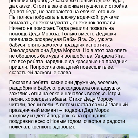
ребячий хоровод. А какой же Новый год без чуда ,
да сказки. Стоит в зале елочка и пушиста и стройна.
Да вот беда, не загораются на елочке огоньки.
Пытались побрызгать елочку водичкой, ручками
помахать, снежком укутать, снежинок позвали.
Ничего не помогает. Тогда решили позвать на
помощь Деда Мороза. Только вместо Дедушки
появилась зловредная Баба- Яга. Ох, уж эта
бабуся, опять захотела праздник испортить.
Заколдовала она Деда Мороза. Но в этот раз опять
не обошлось без чуда и волшебства. Увидела Яга,
что все ребята нарядные да красивые на праздник
пришли. Попросила она детей повеселить ее,
сказать ей ласковые слова.
Показали ребята, какие они дружные, веселые,
раздобрили Бабусю, расколдовала она дедушку,
зажглись огни на елке и началось веселье. Игры,
песни, хороводы забавы. Стихи Деду Морозу
читали, песни пели. А потом настал самый главный
праздничный момент – подарил Дед Мороз
каждому из детей подарок. А на прощание
поздравил всех с Новым годом, счастья и радости
пожелал, крепкого здоровья.