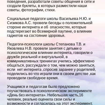
поведения, разработали советы общения в сети и
создали буклеты, в которых разместили наши
советы, фотографии, стихи.
Социальные педагоги школы Васильева Н.Ю. и
Сизикова А.С. провели беседы о положительной
стороне интернета и об опасностях, которые
подстерегают во Всемирной паутине, о влиянии
гаджетов на состояние здоровья.
Педагоги-психологи школы Степанова Т.В. и
Яковлева Н.В. провели занятия с детьми о
психологическом влиянии интернета, говорили о
дружбе реальной и виртуальной, в
коммуникативных тренингах учились эффективно
общаться, рассуждали о том, чем можно заняться,
если нет интернета ,спросив заранее у родителей,
поделились во что играли они в своем детстве ,как
проводили свободное время.
Учащимся и педагогам было предложено
поучаствовать в психологическом эксперименте
«День без интернета». Небольшая часть,16
человек, реально оценила свои силы и
возможности и согласилась на этот эксперимент.