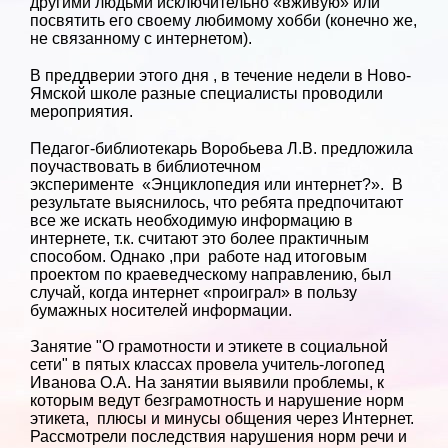
другими людьми исключительно «вживую» или
посвятить его своему любимому хобби (конечно же,
не связанному с интернетом).
В преддверии этого дня , в течение недели в Ново-
Ямской школе разные специалисты проводили
мероприятия.
Педагог-библиотекарь Воробьева Л.В. предложила
поучаствовать в библиотечном
эксперименте «Энциклопедия или интернет?». В
результате выяснилось, что ребята предпочитают
все же искать необходимую информацию в
интернете, т.к. считают это более практичным
способом. Однако ,при работе над итоговым
проектом по краеведческому направлению, был
случай, когда интернет «проиграл» в пользу
бумажных носителей информации.
Занятие "О грамотности и этикете в социальной
сети" в пятых классах провела учитель-логопед
Иванова О.А. На занятии выявили проблемы, к
которым ведут безграмотность и нарушение норм
этикета, плюсы и минусы общения через Интернет.
Рассмотрели последствия нарушения норм речи и