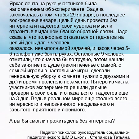
Яркая лента на руке участников была
напоминанием об эксперименте. Задача
заключалась в том, чтобы 29 января, в последнее
воскресенье января, целый день провести без
интернета и гаджетов, свои чувства и мысли
отразить в выданном бланке обратной связи. Надо
сказать, что полностью отказаться от гаджетов на
целый день для 7 человек
оказалось невыполнимой задачей, и часов через 5-
6 телефон уже был в руках. Остальные 9 человек
отметили, что сначала было трудно, потом нашли
себе занятие по душе (пекли печенье с мамой, с
семьей играли в настольные игры, сделали
генеральную уборку в комнате, гуляли с друзьями и
др.) и время пролетело незаметно. Пятеро из числа
участников эксперимента решили дальше
проверить свои силы и отказаться от гаджетов еще
на 3 дня. Ведь в реальном мире еще столько всего
интересного и непознанного, несделанного и
забытого, приятного и любимого.
А вы бы смогли прожить день без интернета?
Педагог-психолог, руководитель социально-
педагогического ШМО школы, Степанова Татьяна