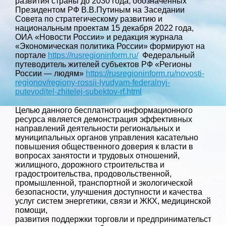
развития страны до 2030 года, обозначенных
Президентом РФ В.В.Путиным на Заседании
Совета по стратегическому развитию и
национальным проектам 15 декабря 2022 года,
ОИА «Новости России» и редакция журнала
«Экономическая политика России» формируют на
портале
https://rusregioninform.ru/
Федеральный
путеводитель жителей субъектов РФ «Регионы
России — людям»
https://rusregioninform.ru/novosti-
regionov/regiony-rossii-lyudyam-federalnyj-
putevoditel-zhitelej-subektov-rf.html
Целью данного бесплатного информационного
ресурса является демонстрация эффективных
направлений деятельности региональных и
муниципальных органов управления касательно
повышения общественного доверия к власти в
вопросах занятости и трудовых отношений,
жилищного, дорожного строительства и
градостроительства, продовольственной,
промышленной, транспортной и экологической
безопасности, улучшения доступности и качества
услуг систем энергетики, связи и ЖКХ, медицинской
помощи,
развития поддержки торговли и предпринимательства, 