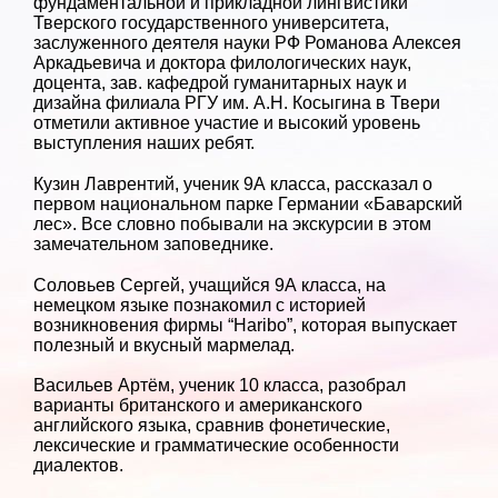
фундаментальной и прикладной лингвистики
Тверского государственного университета,
заслуженного деятеля науки РФ Романова Алексея
Аркадьевича и доктора филологических наук,
доцента, зав. кафедрой гуманитарных наук и
дизайна филиала РГУ им. А.Н. Косыгина в Твери
отметили активное участие и высокий уровень
выступления наших ребят.
Кузин Лаврентий, ученик 9А класса, рассказал о
первом национальном парке Германии «Баварский
лес». Все словно побывали на экскурсии в этом
замечательном заповеднике.
Соловьев Сергей, учащийся 9А класса, на
немецком языке познакомил с историей
возникновения фирмы “Haribo”, которая выпускает
полезный и вкусный мармелад.
Васильев Артём, ученик 10 класса, разобрал
варианты британского и американского
английского языка, сравнив фонетические,
лексические и грамматические особенности
диалектов.