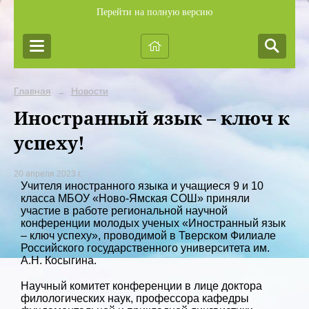
Перейти на полную версию
Главная
Новости
→
Иностранный язык – ключ к
успеху!
20 апреля 2023 г.
Учителя иностранного языка и учащиеся 9 и 10
класса МБОУ «Ново-Ямская СОШ» приняли
участие в работе региональной научной
конференции молодых ученых «Иностранный язык
– ключ успеху», проводимой в Тверском Филиале
Российского государственного университета им.
А.Н. Косыгина.
Научный комитет конференции в лице доктора
филологических наук, профессора кафедры