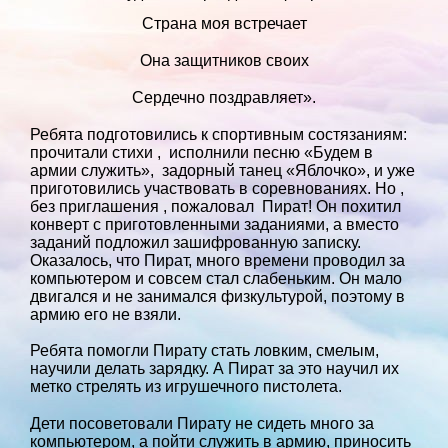
Страна моя встречает
Она защитников своих
Сердечно поздравляет».
Ребята подготовились к спортивным состязаниям:
прочитали стихи , исполнили песню «Будем в
армии служить», задорный танец «Яблочко», и уже
приготовились участвовать в соревнованиях. Но ,
без приглашения , пожаловал Пират! Он похитил
конверт с приготовленными заданиями, а вместо
заданий подложил зашифрованную записку.
Оказалось, что Пират, много времени проводил за
компьютером и совсем стал слабеньким. Он мало
двигался и не занимался физкультурой, поэтому в
армию его не взяли.
Ребята помогли Пирату стать ловким, смелым,
научили делать зарядку. А Пират за это научил их
метко стрелять из игрушечного пистолета.
Дети посоветовали Пирату не сидеть много за
компьютером, а пойти служить в армию, приносить