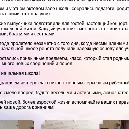
ом и уютном актовом зале школы собрались педагоги, родит
ть с ними этот праздник.
ие выпускники подготовили для гостей настоящий концерт: 
 школьной жизни. Каждый участник смог показать свои тал
ми, братьями и сестрами.
года пролетело незаметно с того дня, когда несмышлены
В начальной школе ребята получили надежную основу для у
остались привычные предметы, класс, который стал родным
 много новых свершений и побед.
 начальная школа!
равляем четвероклассников с первым серьезным рубежом
е смело вперед, будьте веселыми и активными, любознат
оей новой, более взрослой жизни вспоминайте ваших первы
ь ваша дорога к знаниям!