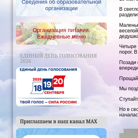
Сведения об образовательной
организации
В светл
раздели
Маленьк
Организация питания.
веселой
Ежедневные меню
дедушка
Четыре 
порог. 
ЕДИНЫЙ ДЕНЬ ГОЛОСОВАНИЯ
2026
Позади 
впереди
Прощай
Мы позд
Ступайт
Но в св
началас
Приглашаем в наш канал МАХ