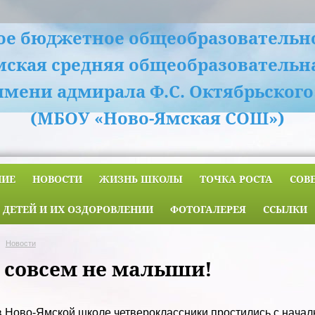
е бюджетное общеобразовательн
мская средняя общеобразовательн
имени адмирала Ф.С. Октябрьского
(МБОУ «Ново-Ямская СОШ»)
НИЕ
НОВОСТИ
ЖИЗНЬ ШКОЛЫ
ТОЧКА РОСТА
СОВ
 ДЕТЕЙ И ИХ ОЗДОРОВЛЕНИИ
ФОТОГАЛЕРЕЯ
ССЫЛКИ
Новости
 совсем не малыши!
в Ново-Ямской школе четвероклассники простились с нача