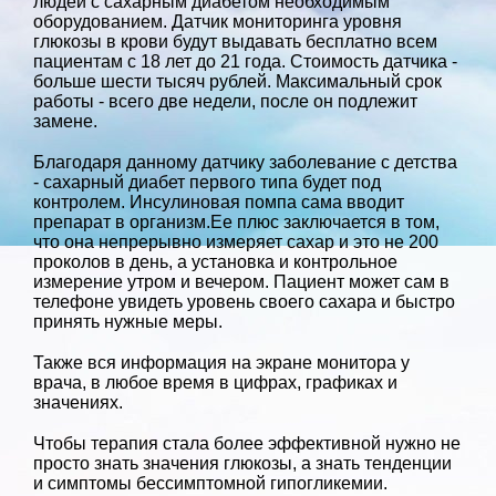
людей с сахарным диабетом необходимым
оборудованием. Датчик мониторинга уровня
глюкозы в крови будут выдавать бесплатно всем
пациентам с 18 лет до 21 года. Стоимость датчика -
больше шести тысяч рублей. Максимальный срок
работы - всего две недели, после он подлежит
замене.
Благодаря данному датчику заболевание с детства
- сахарный диабет первого типа будет под
контролем. Инсулиновая помпа сама вводит
препарат в организм.Ее плюс заключается в том,
что она непрерывно измеряет сахар и это не 200
проколов в день, а установка и контрольное
измерение утром и вечером. Пациент может сам в
телефоне увидеть уровень своего сахара и быстро
принять нужные меры.
Также вся информация на экране монитора у
врача, в любое время в цифрах, графиках и
значениях.
Чтобы терапия стала более эффективной нужно не
просто знать значения глюкозы, а знать тенденции
и симптомы бессимптомной гипогликемии.