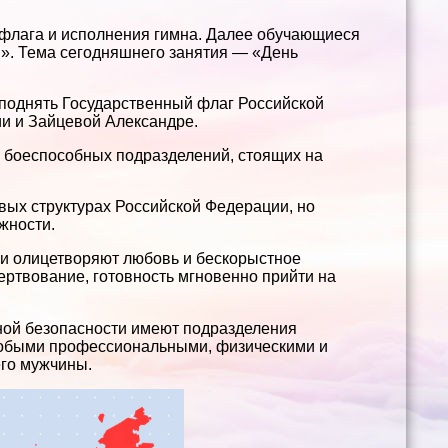
о флага и исполнения гимна. Далее обучающиеся
м». Тема сегодняшнего занятия — «День
 поднять Государственный флаг Российской
и и Зайцевой Александре.
х боеспособных подразделений, стоящих на
вых структурах Российской Федерации, но
жности.
ки олицетворяют любовь и бескорыстное
ертвование, готовность мгновенно прийти на
ной безопасности имеют подразделения
собыми профессиональными, физическими и
го мужчины.