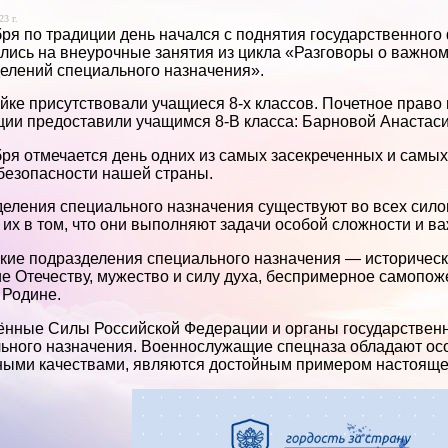
23 г.
бря по традиции день начался с поднятия государственног
лись на внеурочные занятия из цикла «Разговоры о важно
елений специального назначения».
йке присутствовали учащиеся 8-х классов. Почетное право
ии предоставили учащимся 8-В класса: Барновой Анастаси
бря отмечается день одних из самых засекреченных и самы
безопасности нашей страны.
еления специального назначения существуют во всех сило
 их в том, что они выполняют задачи особой сложности и ва
кие подразделения специального назначения — историчес
е Отечеству, мужество и силу духа, беспримерное самопож
Родине.
нные Силы Российской Федерации и органы государствен
ьного назначения. Военнослужащие спецназа обладают о
ыми качествами, являются достойным примером настояще