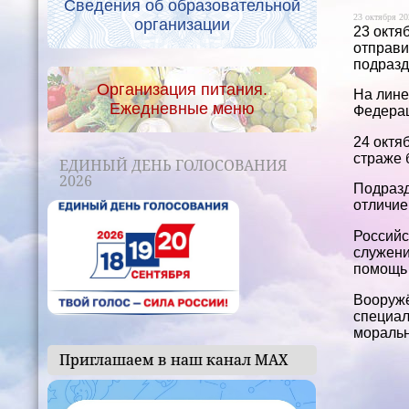
Сведения об образовательной
23 октября 20
организации
23 октя
отправи
подразд
Организация питания.
На лине
Ежедневные меню
Федерац
24 октя
страже 
ЕДИНЫЙ ДЕНЬ ГОЛОСОВАНИЯ
2026
Подразд
отличие
Российс
служени
помощь 
Вооружё
специал
моральн
Приглашаем в наш канал МАХ