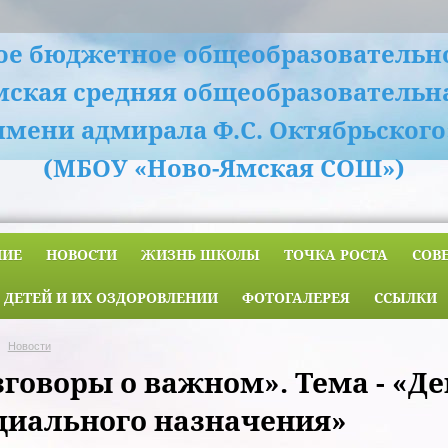
е бюджетное общеобразовательн
мская средняя общеобразовательн
имени адмирала Ф.С. Октябрьского
(МБОУ «Ново-Ямская СОШ»)
НИЕ
НОВОСТИ
ЖИЗНЬ ШКОЛЫ
ТОЧКА РОСТА
СОВ
 ДЕТЕЙ И ИХ ОЗДОРОВЛЕНИИ
ФОТОГАЛЕРЕЯ
ССЫЛКИ
Новости
зговоры о важном». Тема - «Д
циального назначения»