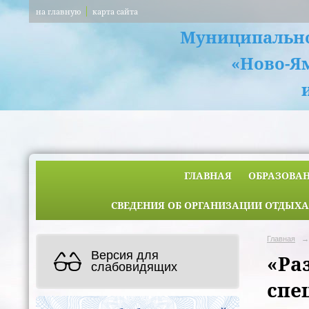
на главную
карта сайта
Муниципально
«Ново-Я
ГЛАВНАЯ
ОБРАЗОВА
СВЕДЕНИЯ ОБ ОРГАНИЗАЦИИ ОТДЫХА
Главная
→
Версия для
«Ра
слабовидящих
спе