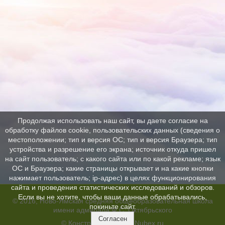
Продолжая использовать наш сайт, вы даете согласие на
обработку файлов cookie, пользовательских данных (сведения о
местоположении; тип и версия ОС; тип и версия Браузера; тип
устройства и разрешение его экрана; источник откуда пришел
на сайт пользователь; с какого сайта или по какой рекламе; язык
ОС и Браузера; какие страницы открывает и на какие кнопки
нажимает пользователь; ip-адрес) в целях функционирования
сайта и проведения статистических исследований и обзоров.
Если вы не хотите, чтобы ваши данные обрабатывались,
© 2016, Ново-Ямская средняя общеобразовательная школа
покиньте сайт.
имени адмирала Ф.С. Октябрьского
Согласен
© Конструктор сайтов
Nubex.ru