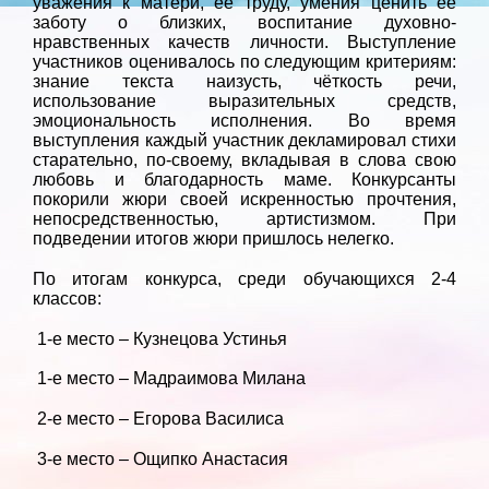
уважения к матери, её труду, умения ценить её
заботу о близких, воспитание духовно-
нравственных качеств личности. Выступление
участников оценивалось по следующим критериям:
знание текста наизусть, чёткость речи,
использование выразительных средств,
эмоциональность исполнения. Во время
выступления каждый участник декламировал стихи
старательно, по-своему, вкладывая в слова свою
любовь и благодарность маме. Конкурсанты
покорили жюри своей искренностью прочтения,
непосредственностью, артистизмом. При
подведении итогов жюри пришлось нелегко.
По итогам конкурса, среди обучающихся 2-4
классов:
1-е место – Кузнецова Устинья
1-е место – Мадраимова Милана
2-е место – Егорова Василиса
3-е место – Ощипко Анастасия