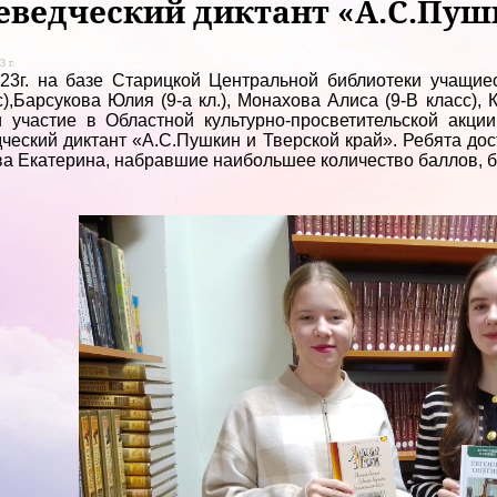
еведческий диктант «А.С.Пуш
3 г.
2023г. на базе Старицкой Центральной библиотеки уча
с),Барсукова Юлия (9-а кл.), Монахова Алиса (9-В класс),
 участие в Областной культурно-просветительской акци
ческий диктант «А.С.Пушкин и Тверской край». Ребята до
а Екатерина, набравшие наибольшее количество баллов, 