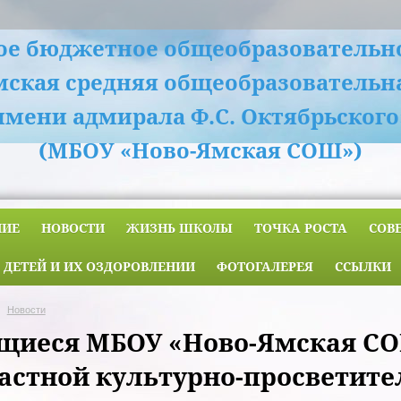
е бюджетное общеобразовательн
мская средняя общеобразовательн
имени адмирала Ф.С. Октябрьского
(МБОУ «Ново-Ямская СОШ»)
НИЕ
НОВОСТИ
ЖИЗНЬ ШКОЛЫ
ТОЧКА РОСТА
СОВ
 ДЕТЕЙ И ИХ ОЗДОРОВЛЕНИИ
ФОТОГАЛЕРЕЯ
ССЫЛКИ
Новости
щиеся МБОУ «Ново-Ямская СО
астной культурно-просветите