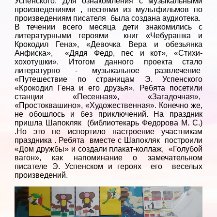
Успенского. Для ознакомления с музыкальными
произведениями , песнями из мультфильмов по
произведениям писателя была создана аудиотека.
В течении всего месяца дети знакомились с
литературными героями книг «Чебурашка и
Крокодил Гена», «Девочка Вера и обезьянка
Анфиска», «Дядя Федр, пес и кот», «Стихи-
хохотушки». Итогом данного проекта стало
литературно - музыкальное развлечение
«Путешествие по страницам Э. Успенского
«Крокодил Гена и его друзья». Ребята посетили
станции «Песенная», «Загадочная»,
«Простоквашино», «Художественная». Конечно же,
не обошлось и без приключений. На праздник
пришла Шапокляк (библиотекарь Федорова М. С.)
.Но это не испортило настроение участникам
праздника . Ребята вместе с Шапокляк построили
«Дом дружбы» и создали плакат-коллаж, «Голубой
вагон», как напоминание о замечательном
писателе Э. Успенском и героях его веселых
произведений.